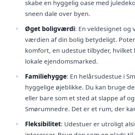
skabe en hyggelig oase med juledek
sneen dale over byen.
Øget boligværdi
: En veldesignet og
værdien af din bolig betydeligt. Pote
komfort, en udestue tilbyder, hvilke
lokale ejendomsmarked.
Familiehygge
: En helårsudestue i S
hyggelige øjeblikke. Du kan bruge de
eller bare som et sted at slappe af 
Smørumnedre. Det er et rum, der ka
Fleksibilitet
: Udestuer er utroligt al
interesser. Brug den som en plads ti