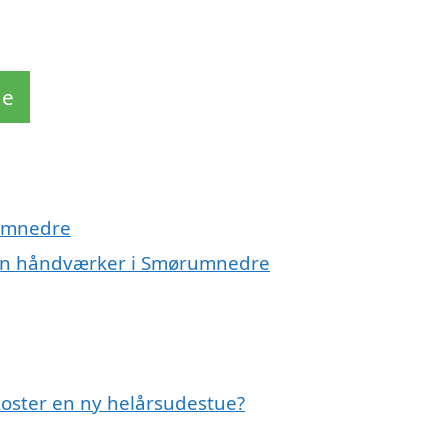
de
rumnedre
 en håndværker i Smørumnedre
oster en ny helårsudestue?