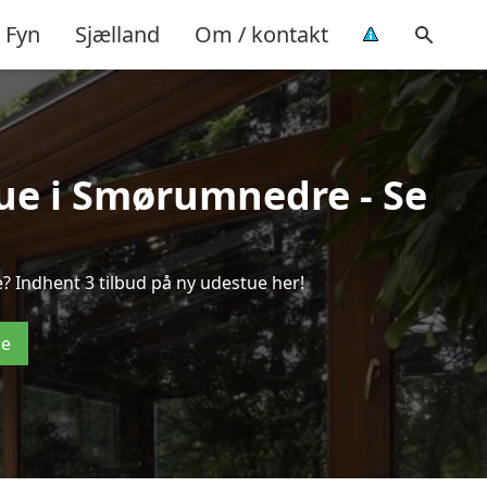
Fyn
Sjælland
Om / kontakt
tue i Smørumnedre - Se
 Indhent 3 tilbud på ny udestue her!
de