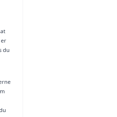
 at
 er
s du
erne
Om
 du