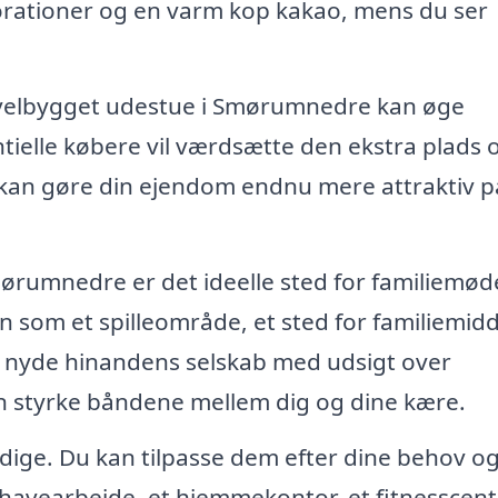
orationer og en varm kop kakao, mens du ser
 velbygget udestue i Smørumnedre kan øge
ntielle købere vil værdsætte den ekstra plads 
t kan gøre din ejendom endnu mere attraktiv p
mørumnedre er det ideelle sted for familiemød
n som et spilleområde, et sted for familiemid
og nyde hinandens selskab med udsigt over
n styrke båndene mellem dig og dine kære.
sidige. Du kan tilpasse dem efter dine behov o
l havearbejde, et hjemmekontor, et fitnesscent