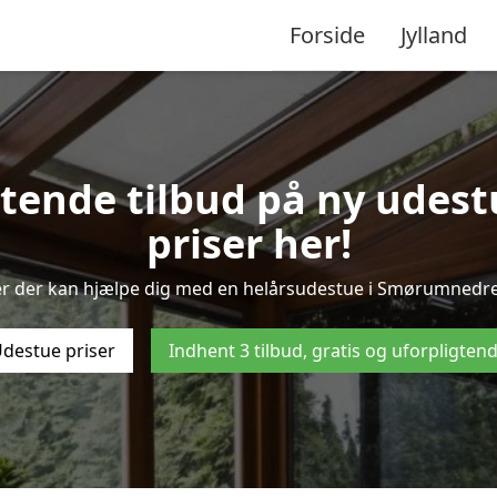
Forside
Jylland
igtende tilbud på ny udes
priser her!
er der kan hjælpe dig med en helårsudestue i Smørumnedre?
destue priser
Indhent 3 tilbud, gratis og uforpligten