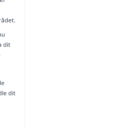
rådet.
nu
 dit
e
de
le dit