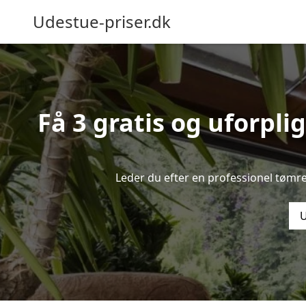
Udestue-priser.dk
Få 3 gratis og uforpl
Leder du efter en professionel tømr
U