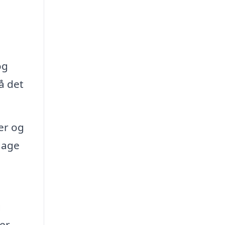
og
å det
er og
dage
g
er