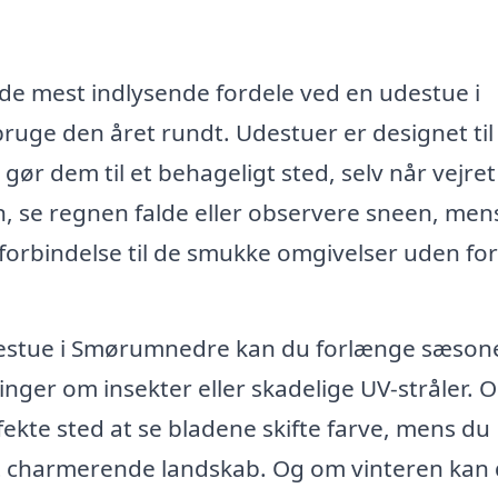
f de mest indlysende fordele ved en udestue i
uge den året rundt. Udestuer er designet til
gør dem til et behageligt sted, selv når vejret
en, se regnen falde eller observere sneen, men
 forbindelse til de smukke omgivelser uden for
estue i Smørumnedre kan du forlænge sæson
ger om insekter eller skadelige UV-stråler. 
ekte sted at se bladene skifte farve, mens du
et charmerende landskab. Og om vinteren kan