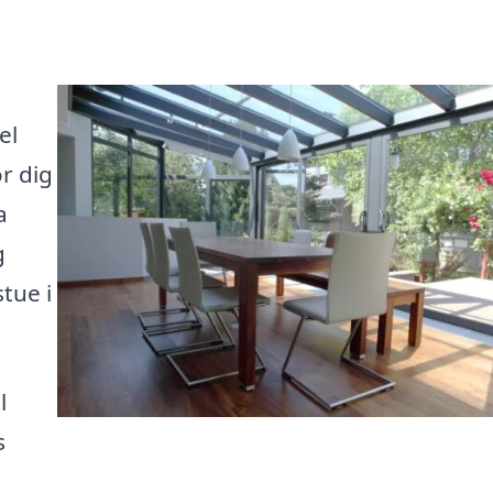
el
r dig
a
g
tue i
l
s