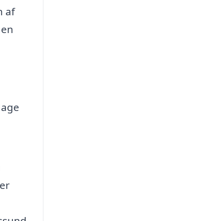
 af
 en
dage
g
er
kssund