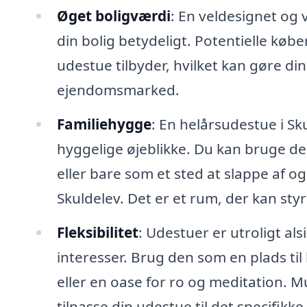
Øget boligværdi
: En veldesignet og 
din bolig betydeligt. Potentielle køb
udestue tilbyder, hvilket kan gøre d
ejendomsmarked.
Familiehygge
: En helårsudestue i Sk
hyggelige øjeblikke. Du kan bruge de
eller bare som et sted at slappe af 
Skuldelev. Det er et rum, der kan st
Fleksibilitet
: Udestuer er utroligt al
interesser. Brug den som en plads ti
eller en oase for ro og meditation. 
tilpasse din udestue til det specifikke