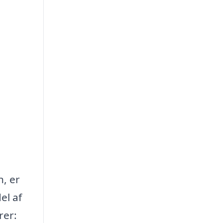
n, er
el af
rer: