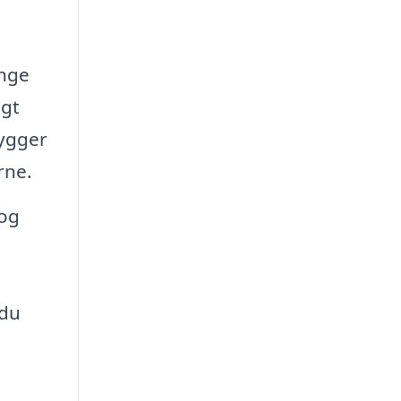
ange
igt
hygger
rne.
 og
 du