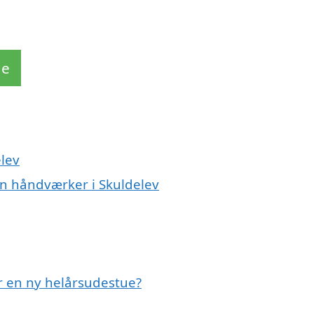
de
elev
en håndværker i Skuldelev
er en ny helårsudestue?