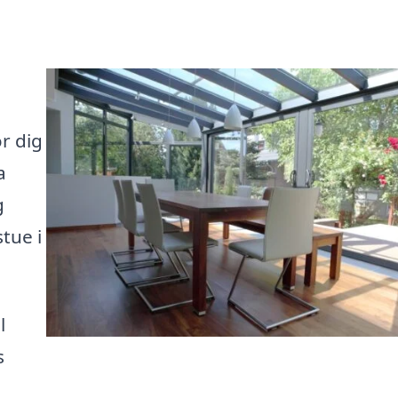
r dig
a
g
tue i
l
s