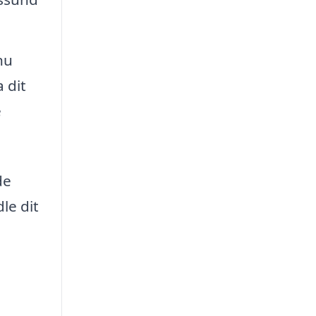
nu
 dit
e
de
le dit