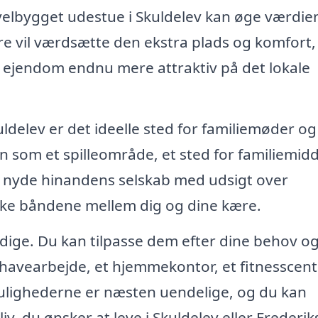
velbygget udestue i Skuldelev kan øge værdien
ere vil værdsætte den ekstra plads og komfort,
in ejendom endnu mere attraktiv på det lokale
uldelev er det ideelle sted for familiemøder og
n som et spilleområde, et sted for familiemid
og nyde hinandens selskab med udsigt over
yrke båndene mellem dig og dine kære.
sidige. Du kan tilpasse dem efter dine behov o
l havearbejde, et hjemmekontor, et fitnesscent
Mulighederne er næsten uendelige, og du kan
 liv, du ønsker at leve i Skuldelev eller Frederi