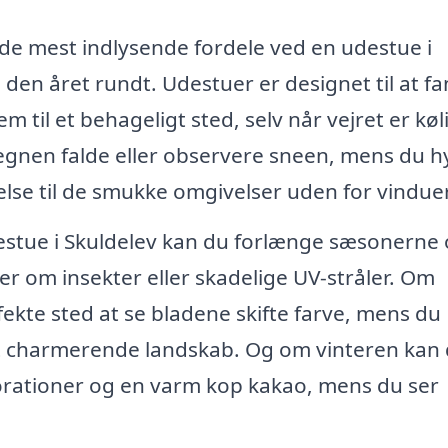
f de mest indlysende fordele ved en udestue i
den året rundt. Udestuer er designet til at f
m til et behageligt sted, selv når vejret er køl
regnen falde eller observere sneen, mens du 
else til de smukke omgivelser uden for vindue
estue i Skuldelev kan du forlænge sæsonerne
 om insekter eller skadelige UV-stråler. Om
ekte sted at se bladene skifte farve, mens du
et charmerende landskab. Og om vinteren kan
orationer og en varm kop kakao, mens du ser