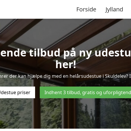
Forside
Jylland
tende tilbud på ny udestue
her!
mrer der kan hjælpe dig med en helårsudestue i Skuldelev? I
destue priser
Indhent 3 tilbud, gratis og uforpligten