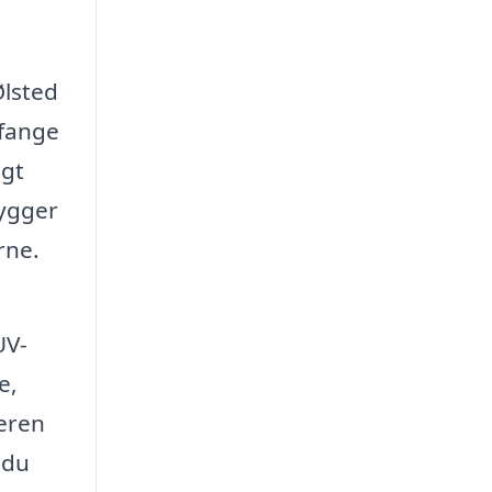
Ølsted
 fange
igt
hygger
rne.
UV-
e,
eren
 du