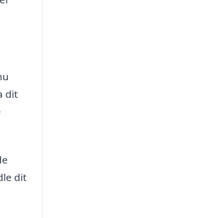
nu
 dit
e
de
le dit