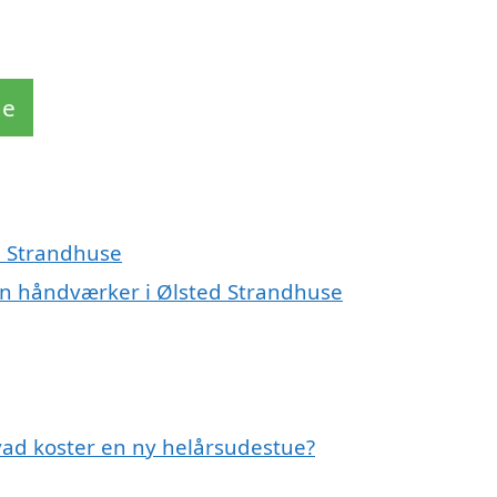
de
d Strandhuse
en håndværker i Ølsted Strandhuse
vad koster en ny helårsudestue?