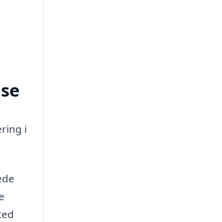
use
ring i
rede
e
ted