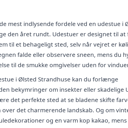
f de mest indlysende fordele ved en udestue i 
e den året rundt. Udestuer er designet til at
m til et behageligt sted, selv når vejret er køl
regnen falde eller observere sneen, mens du 
else til de smukke omgivelser uden for vindue
estue i Ølsted Strandhuse kan du forlænge
en bekymringer om insekter eller skadelige 
re det perfekte sted at se bladene skifte farv
n over det charmerende landskab. Og om vint
juledekorationer og en varm kop kakao, mens