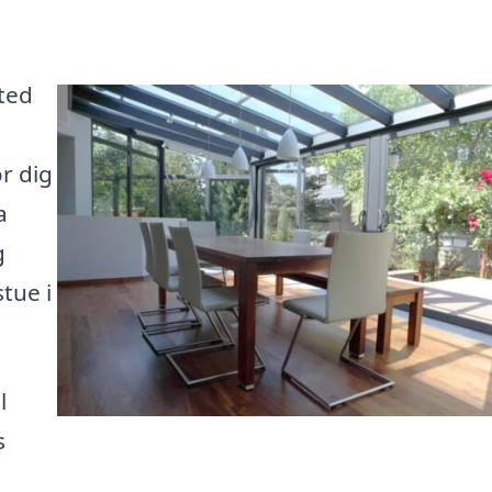
ted
r dig
a
g
tue i
l
s