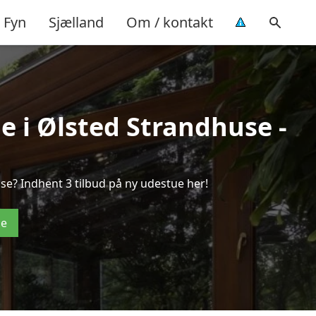
Fyn
Sjælland
Om / kontakt
e i Ølsted Strandhuse -
se? Indhent 3 tilbud på ny udestue her!
de