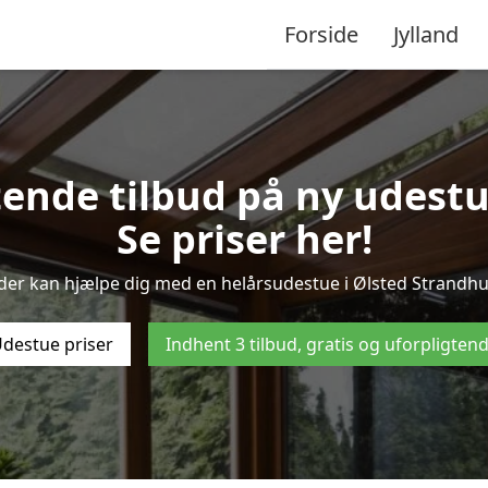
Forside
Jylland
gtende tilbud på ny udestu
Se priser her!
der kan hjælpe dig med en helårsudestue i Ølsted Strandhu
destue priser
Indhent 3 tilbud, gratis og uforpligten