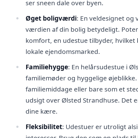
ser sneen dale over byen.
Øget boligværdi
: En veldesignet og
værdien af din bolig betydeligt. Pote
komfort, en udestue tilbyder, hvilke
lokale ejendomsmarked.
Familiehygge
: En helårsudestue i Øl
familiemøder og hyggelige øjeblikke.
familiemiddage eller bare som et ste
udsigt over Ølsted Strandhuse. Det e
dine kære.
Fleksibilitet
: Udestuer er utroligt al
interesser. Brug den som en plads ti