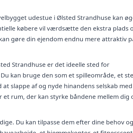
 velbygget udestue i Ølsted Strandhuse kan øg
ntielle købere vil værdsætte den ekstra plads 
t kan gøre din ejendom endnu mere attraktiv p
sted Strandhuse er det ideelle sted for
 Du kan bruge den som et spilleområde, et ste
d at slappe af og nyde hinandens selskab med
r et rum, der kan styrke båndene mellem dig 
sidige. Du kan tilpasse dem efter dine behov o
l havearbejde, et hjemmekontor, et fitnesscent