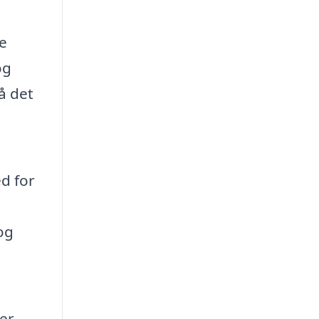
e
og
å det
d for
og
g
er