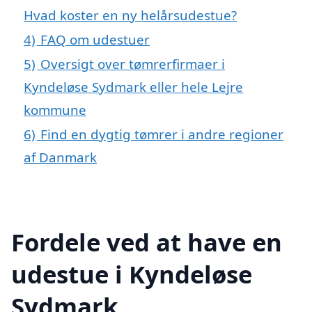
Hvad koster en ny helårsudestue?
4)
FAQ om udestuer
5)
Oversigt over tømrerfirmaer i
Kyndeløse Sydmark eller hele Lejre
kommune
6)
Find en dygtig tømrer i andre regioner
af Danmark
Fordele ved at have en
udestue i Kyndeløse
Sydmark