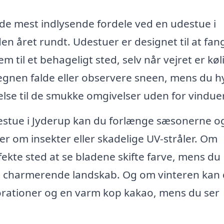
f de mest indlysende fordele ved en udestue i
en året rundt. Udestuer er designet til at fan
m til et behageligt sted, selv når vejret er køl
regnen falde eller observere sneen, mens du 
else til de smukke omgivelser uden for vindue
estue i Jyderup kan du forlænge sæsonerne o
 om insekter eller skadelige UV-stråler. Om
ekte sted at se bladene skifte farve, mens du
et charmerende landskab. Og om vinteren kan
orationer og en varm kop kakao, mens du ser