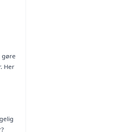
t gøre
r. Her
gelig
r?