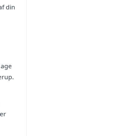
f din
dage
erup.
g
er