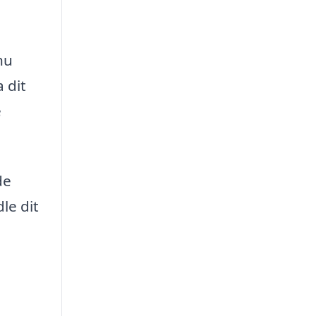
nu
 dit
e
de
le dit