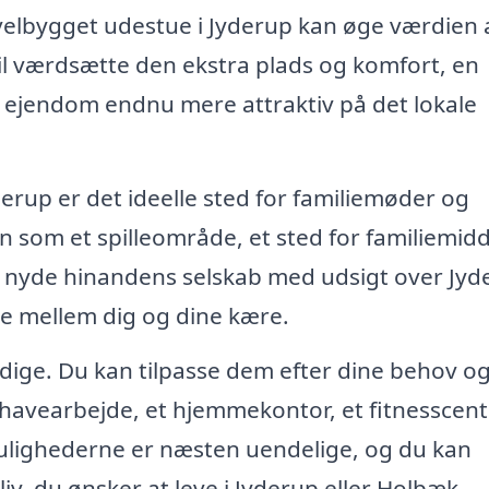
velbygget udestue i Jyderup kan øge værdien a
vil værdsætte den ekstra plads og komfort, en
in ejendom endnu mere attraktiv på det lokale
derup er det ideelle sted for familiemøder og
n som et spilleområde, et sted for familiemid
og nyde hinandens selskab med udsigt over Jyd
ne mellem dig og dine kære.
sidige. Du kan tilpasse dem efter dine behov o
l havearbejde, et hjemmekontor, et fitnesscent
Mulighederne er næsten uendelige, og du kan
 liv, du ønsker at leve i Jyderup eller Holbæk