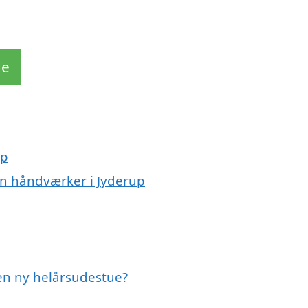
de
up
en håndværker i Jyderup
 en ny helårsudestue?