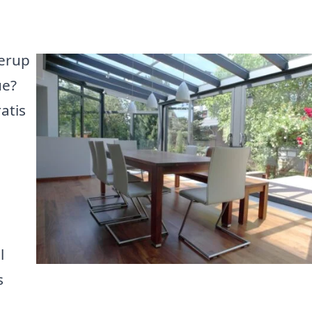
derup
ue?
atis
l
s