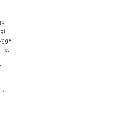
ge
igt
hygger
rne.
g
 du