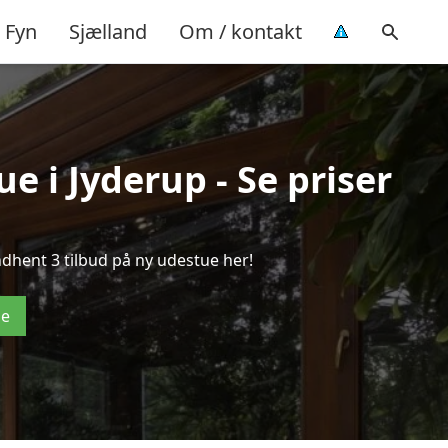
Fyn
Sjælland
Om / kontakt
e i Jyderup - Se priser
dhent 3 tilbud på ny udestue her!
de