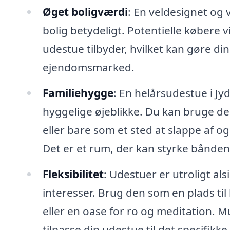
Øget boligværdi
: En veldesignet og 
bolig betydeligt. Potentielle købere 
udestue tilbyder, hvilket kan gøre d
ejendomsmarked.
Familiehygge
: En helårsudestue i Jy
hyggelige øjeblikke. Du kan bruge de
eller bare som et sted at slappe af 
Det er et rum, der kan styrke bånde
Fleksibilitet
: Udestuer er utroligt al
interesser. Brug den som en plads ti
eller en oase for ro og meditation. 
tilpasse din udestue til det specifikke