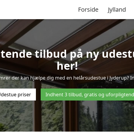
Forside
Jylland
gtende tilbud på ny udestu
her!
ømrer der kan hjælpe dig med en helårsudestue i Jyderup? In
destue priser
Indhent 3 tilbud, gratis og uforpligten