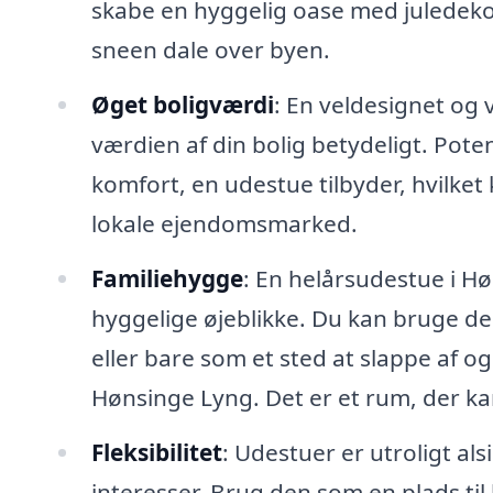
skabe en hyggelig oase med juledek
sneen dale over byen.
Øget boligværdi
: En veldesignet og
værdien af din bolig betydeligt. Pote
komfort, en udestue tilbyder, hvilke
lokale ejendomsmarked.
Familiehygge
: En helårsudestue i Hø
hyggelige øjeblikke. Du kan bruge de
eller bare som et sted at slappe af 
Hønsinge Lyng. Det er et rum, der k
Fleksibilitet
: Udestuer er utroligt al
interesser. Brug den som en plads ti