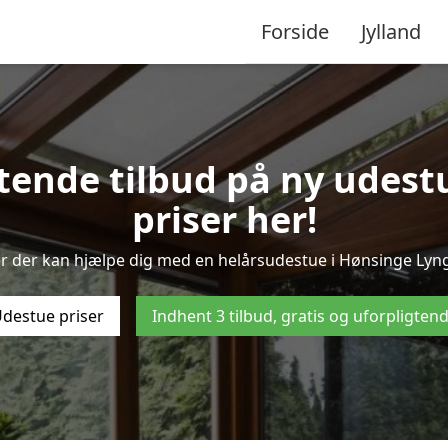
Forside
Jylland
gtende tilbud på ny udest
priser her!
r der kan hjælpe dig med en helårsudestue i Hønsinge Lyng
destue priser
Indhent 3 tilbud, gratis og uforpligten