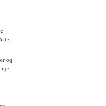
og
å det
der og
dage
g
er