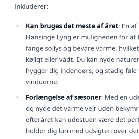
inkluderer:
Kan bruges det meste af året
: En a
Hønsinge Lyng er muligheden for at b
fange sollys og bevare varme, hvilket 
køligt eller vådt. Du kan nyde natur
hygger dig indendørs, og stadig føle
vinduerne.
Forlængelse af sæsoner
: Med en ud
og nyde det varme vejr uden bekymrin
efteråret kan udestuen være det perf
holder dig lun med udsigten over d