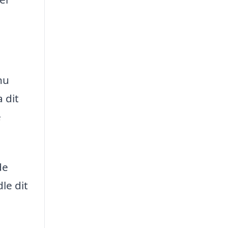
nu
 dit
e
de
le dit