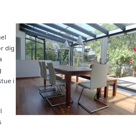
el
r dig
a
g
tue i
l
s