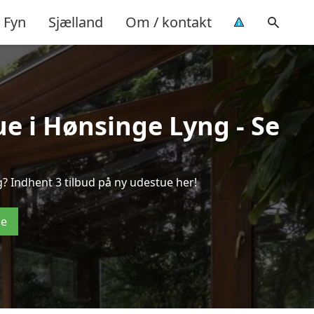
Fyn
Sjælland
Om / kontakt
ue i Hønsinge Lyng - Se
? Indhent 3 tilbud på ny udestue her!
de