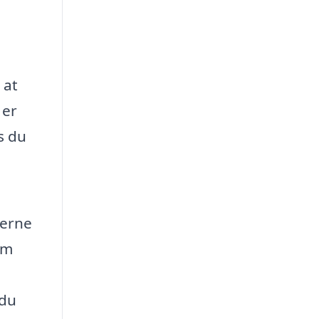
 at
 er
s du
nerne
Om
 du