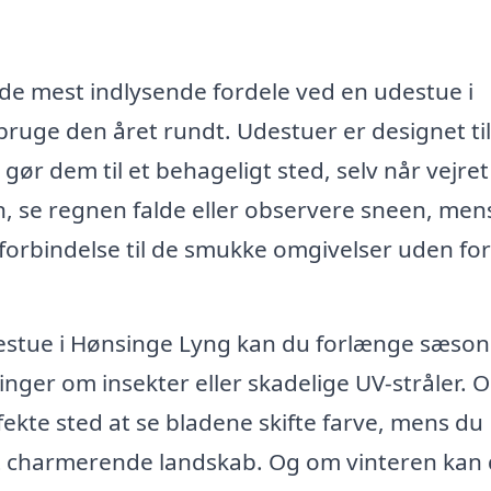
f de mest indlysende fordele ved en udestue i
ruge den året rundt. Udestuer er designet til
gør dem til et behageligt sted, selv når vejret
en, se regnen falde eller observere sneen, men
 forbindelse til de smukke omgivelser uden for
estue i Hønsinge Lyng kan du forlænge sæso
ger om insekter eller skadelige UV-stråler. 
ekte sted at se bladene skifte farve, mens du
et charmerende landskab. Og om vinteren kan