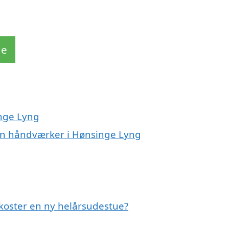
de
inge Lyng
en håndværker i Hønsinge Lyng
koster en ny helårsudestue?