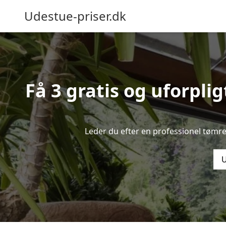
Udestue-priser.dk
Få 3 gratis og uforpli
Leder du efter en professionel tømre
U