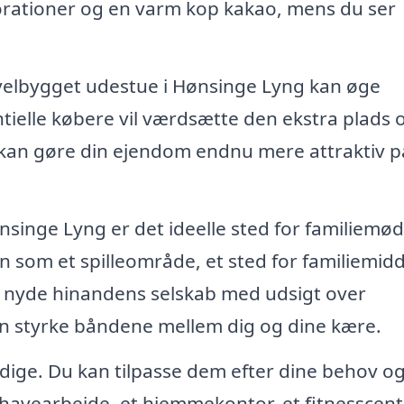
orationer og en varm kop kakao, mens du ser
 velbygget udestue i Hønsinge Lyng kan øge
ntielle købere vil værdsætte den ekstra plads 
t kan gøre din ejendom endnu mere attraktiv p
nsinge Lyng er det ideelle sted for familiemø
n som et spilleområde, et sted for familiemid
og nyde hinandens selskab med udsigt over
an styrke båndene mellem dig og dine kære.
sidige. Du kan tilpasse dem efter dine behov o
l havearbejde, et hjemmekontor, et fitnesscent