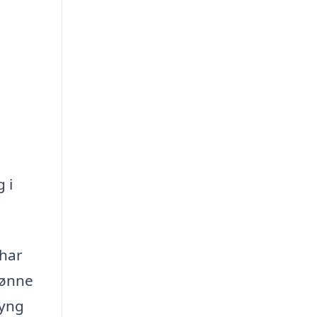
 i
 har
kønne
Lyng