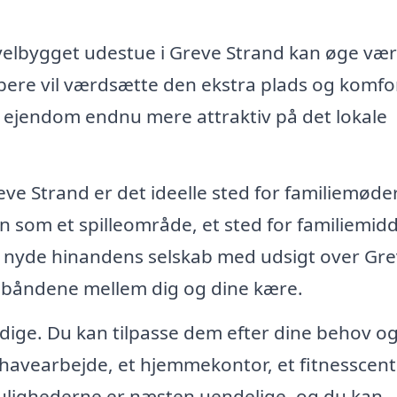
 velbygget udestue i Greve Strand kan øge væ
købere vil værdsætte den ekstra plads og komfo
in ejendom endnu mere attraktiv på det lokale
eve Strand er det ideelle sted for familiemøde
n som et spilleområde, et sted for familiemid
og nyde hinandens selskab med udsigt over Gr
e båndene mellem dig og dine kære.
sidige. Du kan tilpasse dem efter dine behov o
l havearbejde, et hjemmekontor, et fitnesscent
Mulighederne er næsten uendelige, og du kan