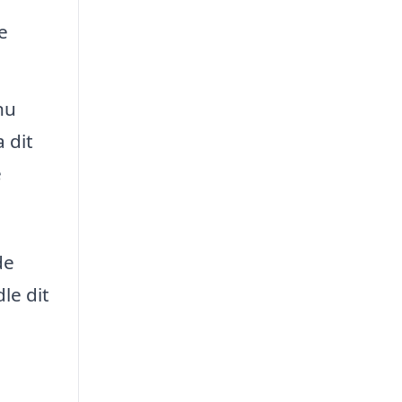
e
nu
 dit
e
de
le dit