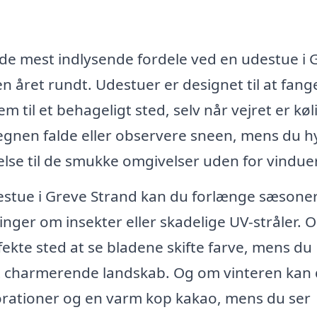
f de mest indlysende fordele ved en udestue i 
 året rundt. Udestuer er designet til at fang
m til et behageligt sted, selv når vejret er køl
regnen falde eller observere sneen, mens du 
else til de smukke omgivelser uden for vindue
estue i Greve Strand kan du forlænge sæsone
ger om insekter eller skadelige UV-stråler. 
ekte sted at se bladene skifte farve, mens du
et charmerende landskab. Og om vinteren kan
orationer og en varm kop kakao, mens du ser