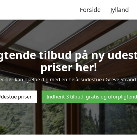
Forside
Jylland
igtende tilbud på ny udest
priser her!
er der kan hjælpe dig med en helårsudestue i Greve Strand?
destue priser
Indhent 3 tilbud, gratis og uforpligten