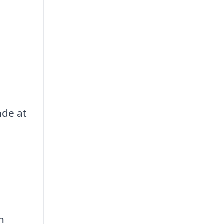
nde at
n