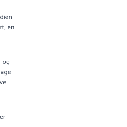
rdien
rt, en
r og
dage
eve
g
er