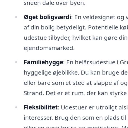
sneen dale over byen.
Øget boligværdi
: En veldesignet og
af din bolig betydeligt. Potentielle 
udestue tilbyder, hvilket kan gøre d
ejendomsmarked.
Familiehygge
: En helårsudestue i Gr
hyggelige øjeblikke. Du kan bruge de
eller bare som et sted at slappe af 
Strand. Det er et rum, der kan styrk
Fleksibilitet
: Udestuer er utroligt al
interesser. Brug den som en plads ti
eller en oase for ro og meditation. 