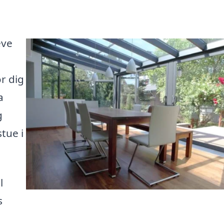
eve
r dig
a
g
tue i
l
s