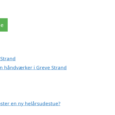
de
 Strand
en håndværker i Greve Strand
oster en ny helårsudestue?