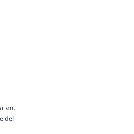
i
ar en,
e del