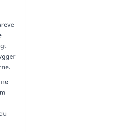
Greve
e
igt
hygger
rne.
rne
Om
 du