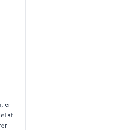
, er
el af
rer: