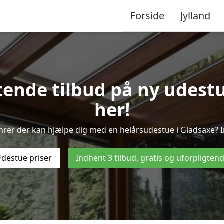
Forside
Jylland
tende tilbud på ny udestu
her!
mrer der kan hjælpe dig med en helårsudestue i Gladsaxe? I
destue priser
Indhent 3 tilbud, gratis og uforpligten