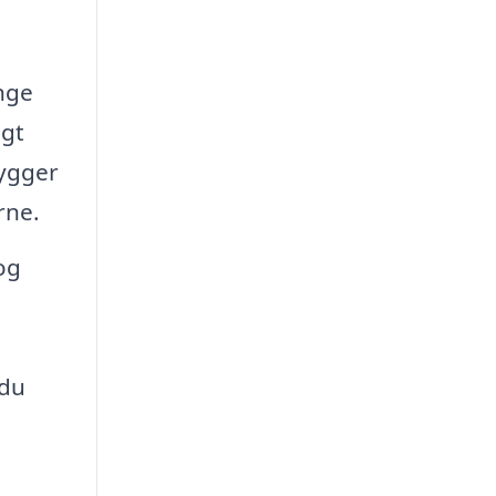
nge
igt
hygger
rne.
og
 du