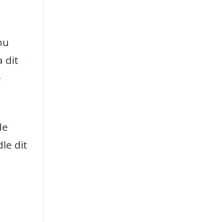
nu
 dit
e
de
le dit