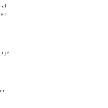
 af
 en
dage
g
er