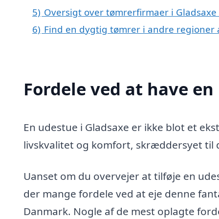
5)
Oversigt over tømrerfirmaer i Gladsax
6)
Find en dygtig tømrer i andre regioner
Fordele ved at have en
En udestue i Gladsaxe er ikke blot et ekstr
livskvalitet og komfort, skræddersyet til
Uanset om du overvejer at tilføje en udest
der mange fordele ved at eje denne fanta
Danmark. Nogle af de mest oplagte forde