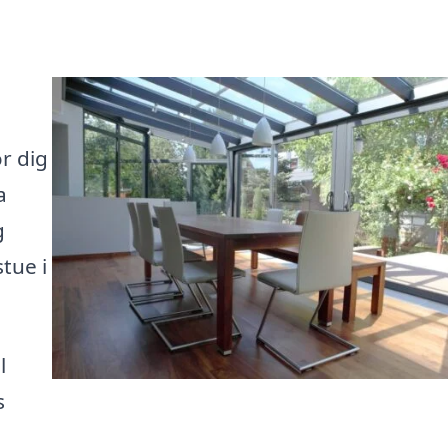
r dig
a
g
tue i
l
s