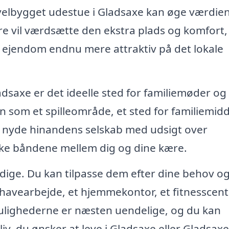
 velbygget udestue i Gladsaxe kan øge værdien
ere vil værdsætte den ekstra plads og komfort,
in ejendom endnu mere attraktiv på det lokale
adsaxe er det ideelle sted for familiemøder og
n som et spilleområde, et sted for familiemid
og nyde hinandens selskab med udsigt over
yrke båndene mellem dig og dine kære.
sidige. Du kan tilpasse dem efter dine behov o
l havearbejde, et hjemmekontor, et fitnesscent
Mulighederne er næsten uendelige, og du kan
 liv, du ønsker at leve i Gladsaxe eller Gladsaxe