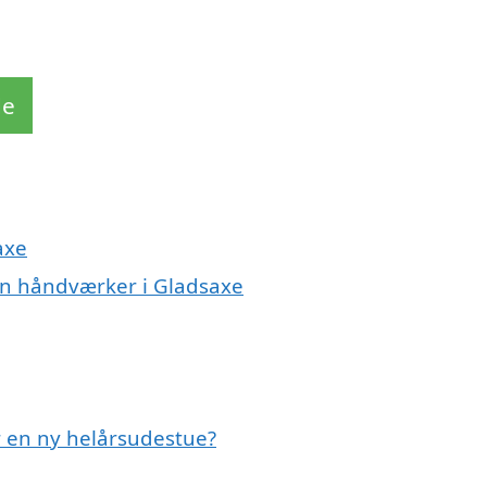
de
axe
en håndværker i Gladsaxe
r en ny helårsudestue?