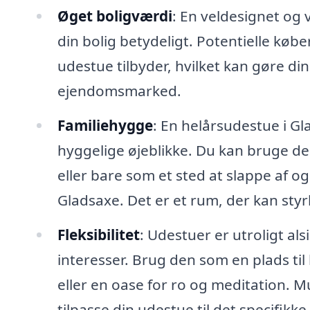
Øget boligværdi
: En veldesignet og
din bolig betydeligt. Potentielle køb
udestue tilbyder, hvilket kan gøre d
ejendomsmarked.
Familiehygge
: En helårsudestue i Gl
hyggelige øjeblikke. Du kan bruge de
eller bare som et sted at slappe af 
Gladsaxe. Det er et rum, der kan st
Fleksibilitet
: Udestuer er utroligt al
interesser. Brug den som en plads ti
eller en oase for ro og meditation. 
tilpasse din udestue til det specifikke