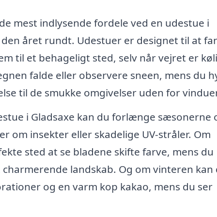
f de mest indlysende fordele ved en udestue i
den året rundt. Udestuer er designet til at fa
m til et behageligt sted, selv når vejret er køl
regnen falde eller observere sneen, mens du 
else til de smukke omgivelser uden for vindue
estue i Gladsaxe kan du forlænge sæsonerne 
 om insekter eller skadelige UV-stråler. Om
ekte sted at se bladene skifte farve, mens du
et charmerende landskab. Og om vinteren kan
orationer og en varm kop kakao, mens du ser