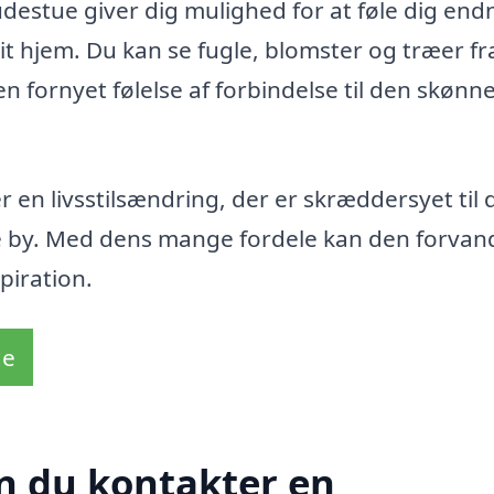
udestue giver dig mulighed for at føle dig end
t hjem. Du kan se fugle, blomster og træer fra
n fornyet følelse af forbindelse til den skønn
 en livsstilsændring, der er skræddersyet til 
e by. Med dens mange fordele kan den forvand
piration.
de
n du kontakter en