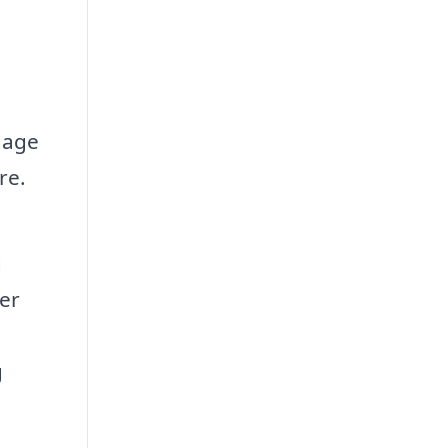
dage
re.
g
er
g