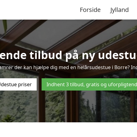
Forside
Jylland
tende tilbud på ny udestue 
tømrer der kan hjælpe dig med en helårsudestue i Borre? Ind
destue priser
Indhent 3 tilbud, gratis og uforpligten