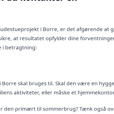
destueprojekt i Borre, er det afgørende at 
ikre, at resultatet opfylder dine forventninge
e i betragtning:
 Borre skal bruges til. Skal den være en hygge
miliens aktiviteter, eller måske et hjemmekonto
 er den primært til sommerbrug? Tænk også ov