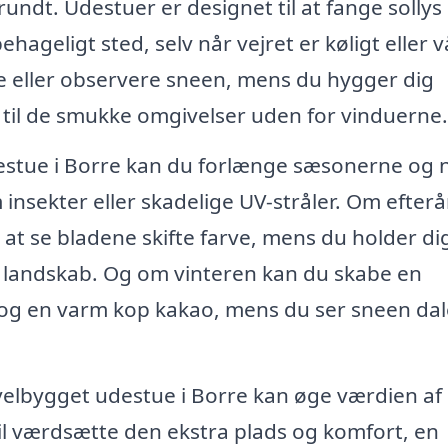
undt. Udestuer er designet til at fange sollys
hageligt sted, selv når vejret er køligt eller v
e eller observere sneen, mens du hygger dig
e til de smukke omgivelser uden for vinduerne.
estue i Borre kan du forlænge sæsonerne og 
nsekter eller skadelige UV-stråler. Om efterå
at se bladene skifte farve, mens du holder di
landskab. Og om vinteren kan du skabe en
og en varm kop kakao, mens du ser sneen dal
velbygget udestue i Borre kan øge værdien af 
vil værdsætte den ekstra plads og komfort, en