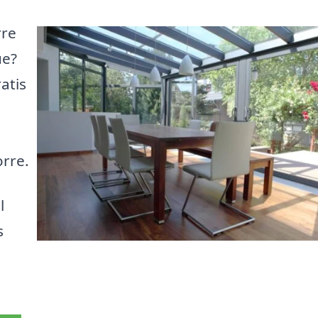
rre
ue?
atis
orre.
l
s