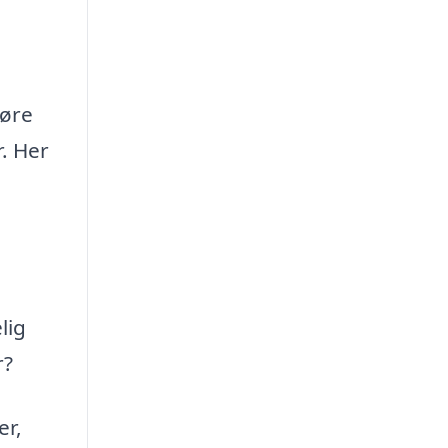
gøre
r. Her
lig
r?
er,