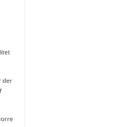
itet
r der
f
Borre