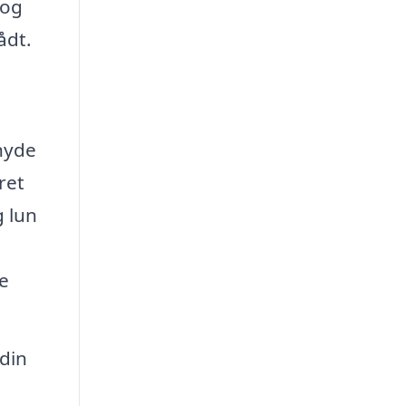
 og
ådt.
nyde
ret
g lun
e
din