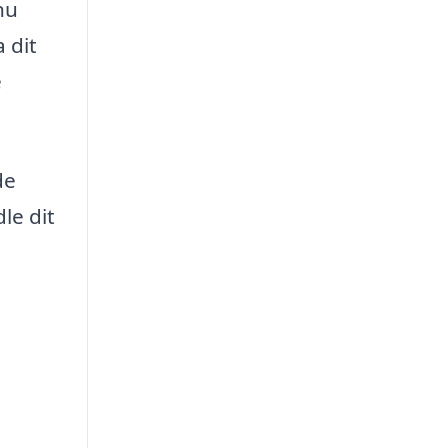
nu
 dit
e
de
le dit