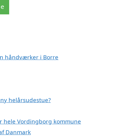
de
en håndværker i Borre
n ny helårsudestue?
ller hele Vordingborg kommune
 af Danmark