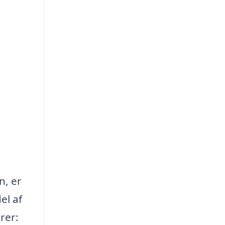
n, er
el af
rer: