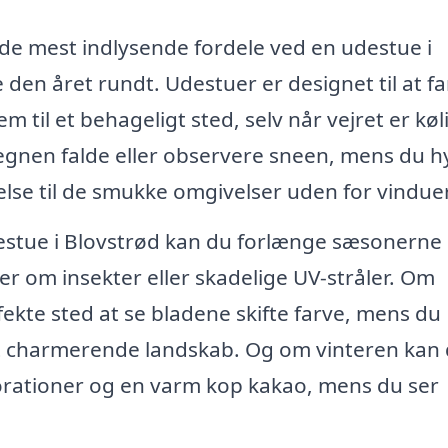
f de mest indlysende fordele ved en udestue i
den året rundt. Udestuer er designet til at f
m til et behageligt sted, selv når vejret er køl
regnen falde eller observere sneen, mens du 
else til de smukke omgivelser uden for vindue
estue i Blovstrød kan du forlænge sæsonerne
 om insekter eller skadelige UV-stråler. Om
ekte sted at se bladene skifte farve, mens du
et charmerende landskab. Og om vinteren kan
orationer og en varm kop kakao, mens du ser