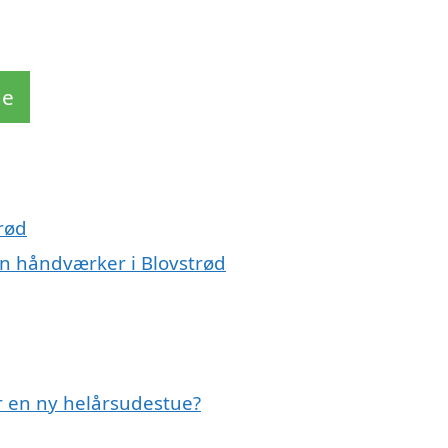
de
rød
n håndværker i Blovstrød
r en ny helårsudestue?