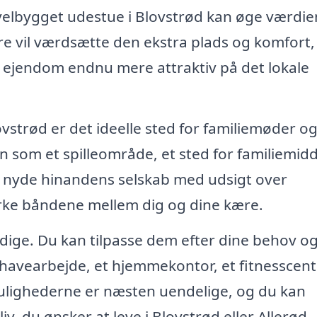
 velbygget udestue i Blovstrød kan øge værdie
ere vil værdsætte den ekstra plads og komfort,
in ejendom endnu mere attraktiv på det lokale
ovstrød er det ideelle sted for familiemøder o
n som et spilleområde, et sted for familiemid
og nyde hinandens selskab med udsigt over
yrke båndene mellem dig og dine kære.
sidige. Du kan tilpasse dem efter dine behov o
l havearbejde, et hjemmekontor, et fitnesscent
Mulighederne er næsten uendelige, og du kan
liv, du ønsker at leve i Blovstrød eller Allerød