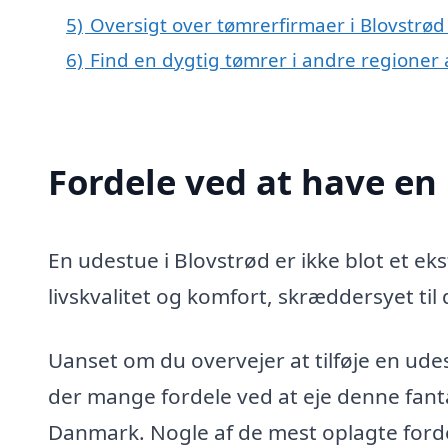
5)
Oversigt over tømrerfirmaer i Blovstrø
6)
Find en dygtig tømrer i andre regioner
Fordele ved at have en
En udestue i Blovstrød er ikke blot et ekst
livskvalitet og komfort, skræddersyet til
Uanset om du overvejer at tilføje en udest
der mange fordele ved at eje denne fanta
Danmark. Nogle af de mest oplagte forde