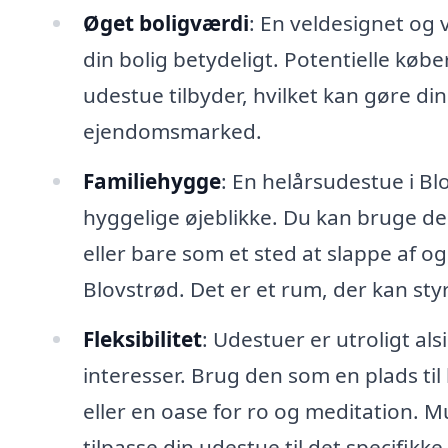
Øget boligværdi
: En veldesignet og
din bolig betydeligt. Potentielle køb
udestue tilbyder, hvilket kan gøre d
ejendomsmarked.
Familiehygge
: En helårsudestue i Bl
hyggelige øjeblikke. Du kan bruge de
eller bare som et sted at slappe af 
Blovstrød. Det er et rum, der kan st
Fleksibilitet
: Udestuer er utroligt al
interesser. Brug den som en plads ti
eller en oase for ro og meditation. 
tilpasse din udestue til det specifikke 