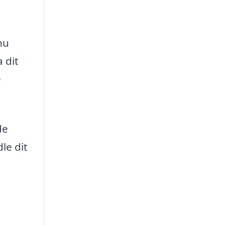
nu
 dit
e
de
le dit