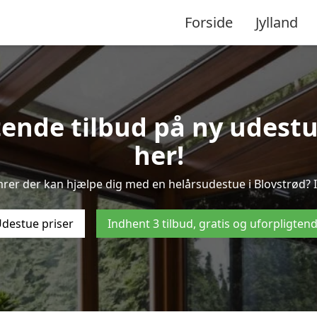
Forside
Jylland
tende tilbud på ny udestue
her!
mrer der kan hjælpe dig med en helårsudestue i Blovstrød? I
destue priser
Indhent 3 tilbud, gratis og uforpligten