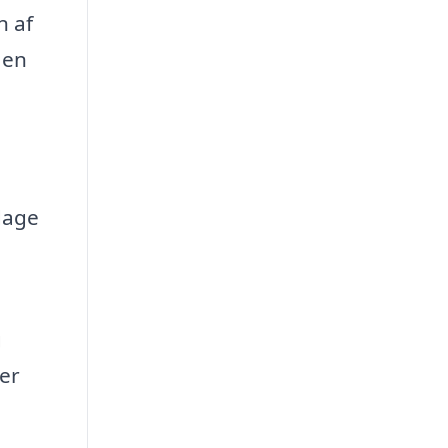
n af
 en
g
dage
g
er