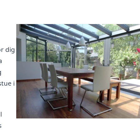
r dig
a
g
tue i
l
s