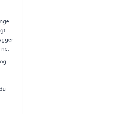
ange
igt
hygger
rne.
 og
 du