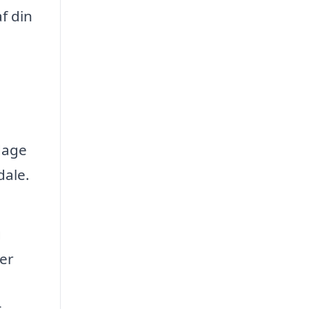
f din
dage
dale.
g
er
s