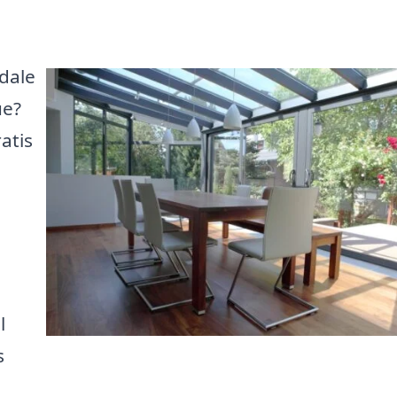
dale
ue?
atis
l
s