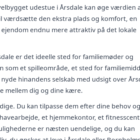
velbygget udestue i Årsdale kan øge værdien a
vil værdsætte den ekstra plads og komfort, en
in ejendom endnu mere attraktiv på det lokale
sdale er det ideelle sted for familiemøder og
n som et spilleområde, et sted for familiemid
og nyde hinandens selskab med udsigt over Års
ne mellem dig og dine kære.
sidige. Du kan tilpasse dem efter dine behov o
l havearbejde, et hjemmekontor, et fitnesscent
Mulighederne er næsten uendelige, og du kan
 liv, du ønsker at leve i Årsdale eller Bornholm