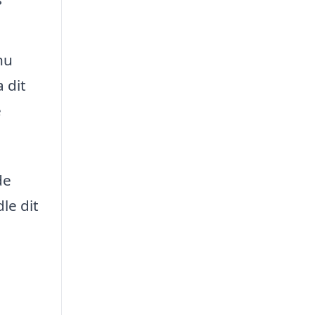
nu
 dit
e
de
le dit