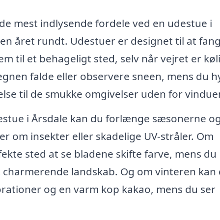
f de mest indlysende fordele ved en udestue i
n året rundt. Udestuer er designet til at fan
m til et behageligt sted, selv når vejret er køl
regnen falde eller observere sneen, mens du 
else til de smukke omgivelser uden for vindue
estue i Årsdale kan du forlænge sæsonerne o
 om insekter eller skadelige UV-stråler. Om
ekte sted at se bladene skifte farve, mens du
et charmerende landskab. Og om vinteren kan
orationer og en varm kop kakao, mens du ser