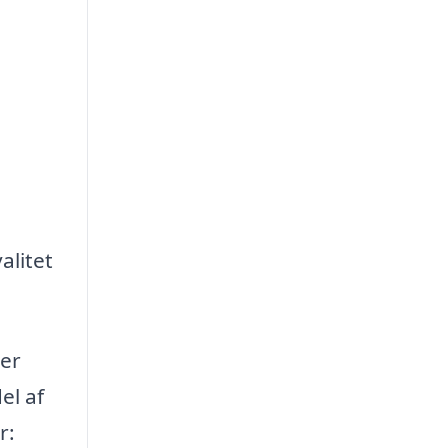
alitet
 er
el af
r: