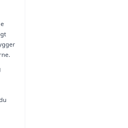
ge
igt
hygger
rne.
g
 du