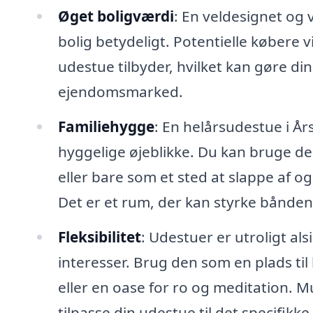
Øget boligværdi
: En veldesignet og 
bolig betydeligt. Potentielle købere 
udestue tilbyder, hvilket kan gøre d
ejendomsmarked.
Familiehygge
: En helårsudestue i År
hyggelige øjeblikke. Du kan bruge de
eller bare som et sted at slappe af 
Det er et rum, der kan styrke bånde
Fleksibilitet
: Udestuer er utroligt al
interesser. Brug den som en plads ti
eller en oase for ro og meditation. 
tilpasse din udestue til det specifikke