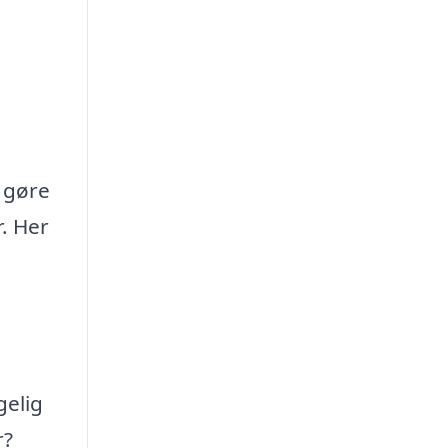
 gøre
r. Her
gelig
r?