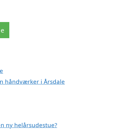
de
le
en håndværker i Årsdale
 en ny helårsudestue?