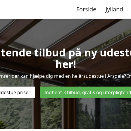
Forside
Jylland
gtende tilbud på ny udestu
her!
ømrer der kan hjælpe dig med en helårsudestue i Årsdale? In
destue priser
Indhent 3 tilbud, gratis og uforpligten