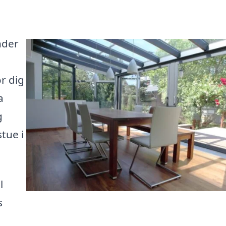
nder
r dig
a
g
tue i
l
s