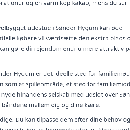
orationer og en varm kop kakao, mens du ser
 velbygget udestue i Sønder Hygum kan øge
ntielle købere vil værdsætte den ekstra plads 
t kan gøre din ejendom endnu mere attraktiv p
ønder Hygum er det ideelle sted for familiemø
n som et spilleområde, et sted for familiemid
og nyde hinandens selskab med udsigt over Sø
e båndene mellem dig og dine kære.
sidige. Du kan tilpasse dem efter dine behov o
l havearbejde, et hjemmekontor, et fitnesscent