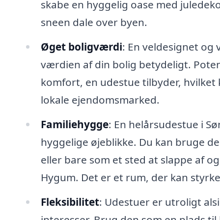
skabe en hyggelig oase med juledek
sneen dale over byen.
Øget boligværdi
: En veldesignet og
værdien af din bolig betydeligt. Pote
komfort, en udestue tilbyder, hvilke
lokale ejendomsmarked.
Familiehygge
: En helårsudestue i S
hyggelige øjeblikke. Du kan bruge de
eller bare som et sted at slappe af 
Hygum. Det er et rum, der kan styrk
Fleksibilitet
: Udestuer er utroligt al
interesser. Brug den som en plads ti