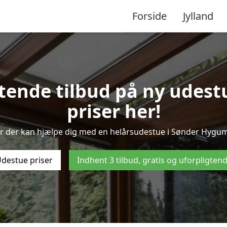
Forside
Jylland
gtende tilbud på ny udes
priser her!
er der kan hjælpe dig med en helårsudestue i Sønder Hygum?
destue priser
Indhent 3 tilbud, gratis og uforpligten