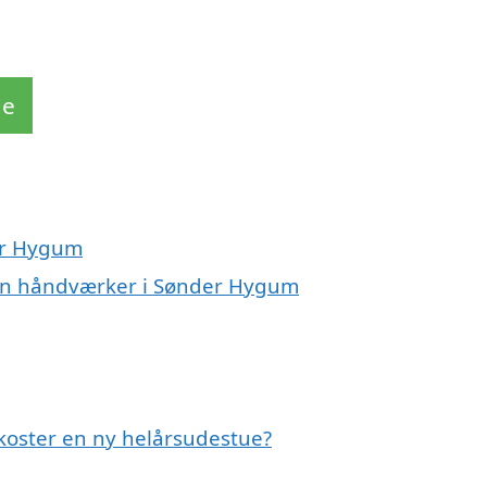
de
er Hygum
 en håndværker i Sønder Hygum
koster en ny helårsudestue?