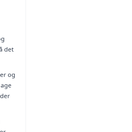
og
å det
der og
dage
nder
g
er