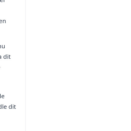
jen
nu
 dit
e
de
le dit