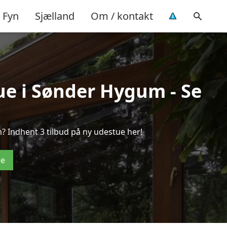
Fyn
Sjælland
Om / kontakt
tue i Sønder Hygum - Se
 Indhent 3 tilbud på ny udestue her!
de