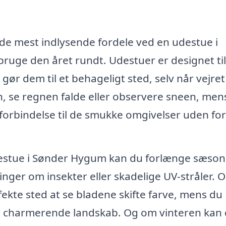
f de mest indlysende fordele ved en udestue i
uge den året rundt. Udestuer er designet til
gør dem til et behageligt sted, selv når vejret
en, se regnen falde eller observere sneen, men
 forbindelse til de smukke omgivelser uden for
estue i Sønder Hygum kan du forlænge sæso
ger om insekter eller skadelige UV-stråler. 
ekte sted at se bladene skifte farve, mens du
et charmerende landskab. Og om vinteren kan