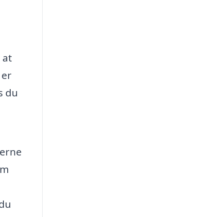
 at
 er
s du
nerne
Om
 du