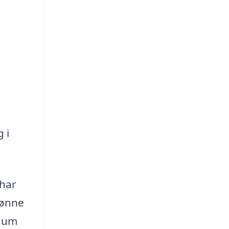
 i
 har
kønne
ygum