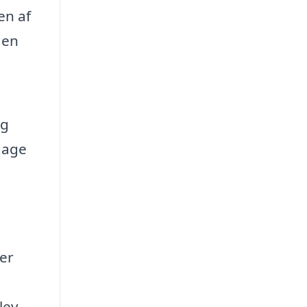
en af
 en
og
dage
g
er
lev