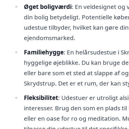
Øget boligværdi
: En veldesignet og
din bolig betydeligt. Potentielle køb
udestue tilbyder, hvilket kan gøre d
ejendomsmarked.
Familiehygge
: En helårsudestue i Sk
hyggelige øjeblikke. Du kan bruge de
eller bare som et sted at slappe af 
Skrydstrup. Det er et rum, der kan s
Fleksibilitet
: Udestuer er utroligt al
interesser. Brug den som en plads ti
eller en oase for ro og meditation. 
tilpasse din udestue til det specifikke