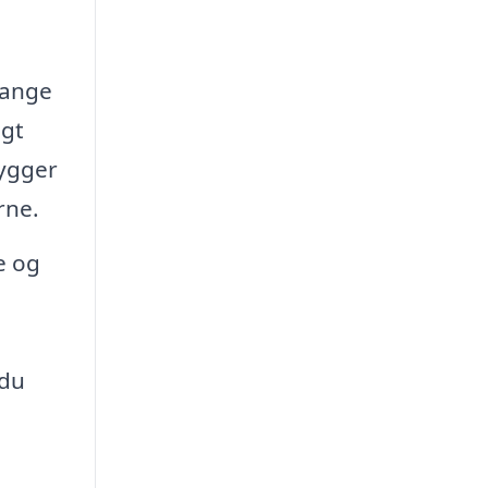
fange
igt
hygger
rne.
e og
 du