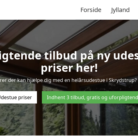
Forside
Jylland
ligtende tilbud på ny udes
priser her!
rer der kan hjælpe dig med en helårsudestue i Skrydstrup? 
destue priser
Indhent 3 tilbud, gratis og uforpligten