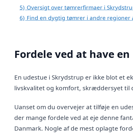
5)
Oversigt over tømrerfirmaer i Skrydstr
6)
Find en dygtig tømrer i andre regioner
Fordele ved at have en
En udestue i Skrydstrup er ikke blot et eks
livskvalitet og komfort, skræddersyet til
Uanset om du overvejer at tilføje en udest
der mange fordele ved at eje denne fanta
Danmark. Nogle af de mest oplagte forde