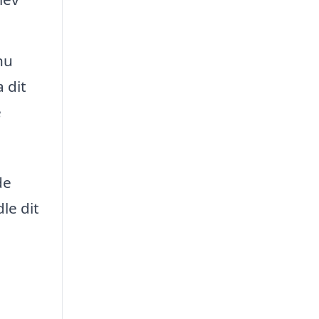
nu
 dit
e
de
le dit