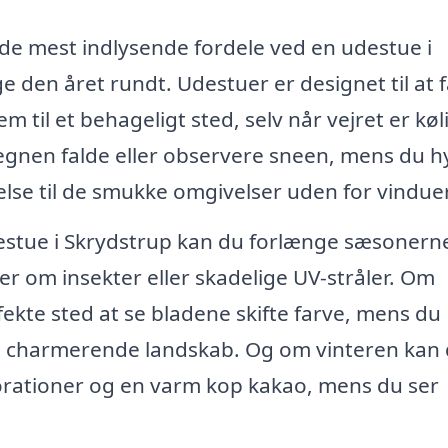
f de mest indlysende fordele ved en udestue i
e den året rundt. Udestuer er designet til at 
m til et behageligt sted, selv når vejret er køl
regnen falde eller observere sneen, mens du 
else til de smukke omgivelser uden for vindue
estue i Skrydstrup kan du forlænge sæsonern
 om insekter eller skadelige UV-stråler. Om
ekte sted at se bladene skifte farve, mens du
et charmerende landskab. Og om vinteren kan
orationer og en varm kop kakao, mens du ser