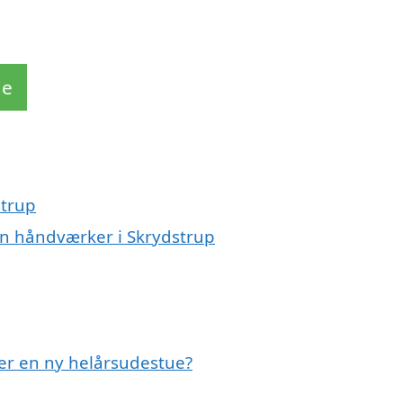
de
strup
en håndværker i Skrydstrup
ter en ny helårsudestue?