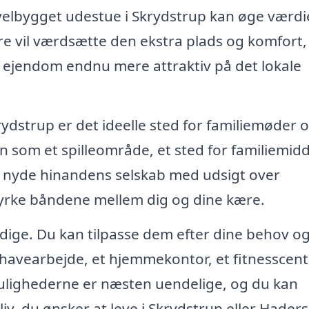
 velbygget udestue i Skrydstrup kan øge værdi
ere vil værdsætte den ekstra plads og komfort,
in ejendom endnu mere attraktiv på det lokale
rydstrup er det ideelle sted for familiemøder 
n som et spilleområde, et sted for familiemid
og nyde hinandens selskab med udsigt over
tyrke båndene mellem dig og dine kære.
sidige. Du kan tilpasse dem efter dine behov o
l havearbejde, et hjemmekontor, et fitnesscent
Mulighederne er næsten uendelige, og du kan
 liv, du ønsker at leve i Skrydstrup eller Haders