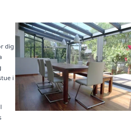
r dig
a
g
tue i
l
s