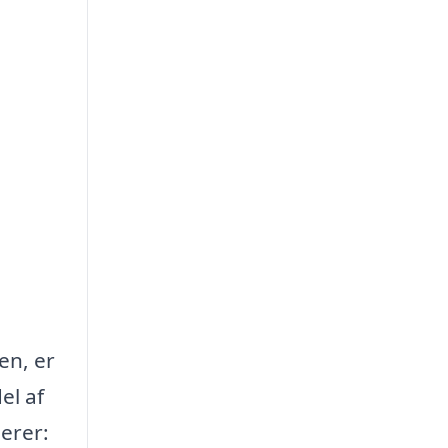
en, er
el af
erer: