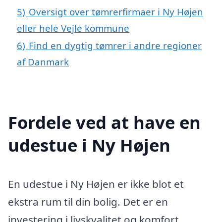
5)
Oversigt over tømrerfirmaer i Ny Højen
eller hele Vejle kommune
6)
Find en dygtig tømrer i andre regioner
af Danmark
Fordele ved at have en
udestue i Ny Højen
En udestue i Ny Højen er ikke blot et
ekstra rum til din bolig. Det er en
investering i livskvalitet og komfort,