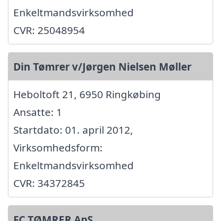
Enkeltmandsvirksomhed
CVR: 25048954
Din Tømrer v/Jørgen Nielsen Møller
Heboltoft 21, 6950 Ringkøbing
Ansatte: 1
Startdato: 01. april 2012,
Virksomhedsform:
Enkeltmandsvirksomhed
CVR: 34372845
FC TØMRER ApS