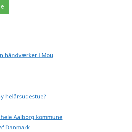
de
en håndværker i Mou
ny helårsudestue?
er hele Aalborg kommune
 af Danmark