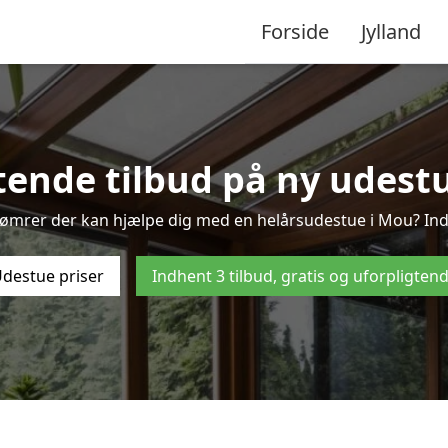
Forside
Jylland
tende tilbud på ny udestu
tømrer der kan hjælpe dig med en helårsudestue i Mou? Ind
destue priser
Indhent 3 tilbud, gratis og uforpligten