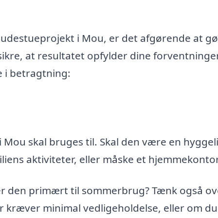
udestueprojekt i Mou, er det afgørende at g
ikre, at resultatet opfylder dine forventninge
e i betragtning:
i Mou skal bruges til. Skal den være en hyggel
miliens aktiviteter, eller måske et hjemmekonto
 er den primært til sommerbrug? Tænk også ov
r kræver minimal vedligeholdelse, eller om du