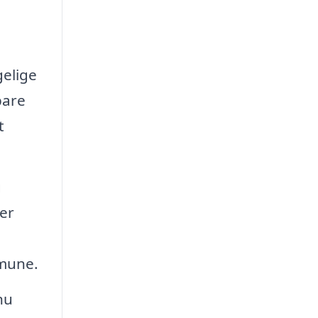
gelige
bare
t
g
er
mmune.
nu