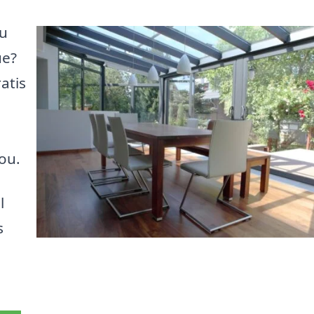
ou
ue?
atis
ou.
l
s