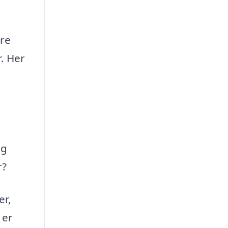
øre
r. Her
ig
r?
er,
 er