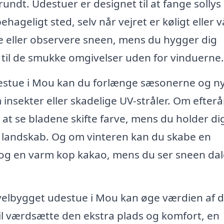
undt. Udestuer er designet til at fange sollys
hageligt sted, selv når vejret er køligt eller v
e eller observere sneen, mens du hygger dig
e til de smukke omgivelser uden for vinduerne.
estue i Mou kan du forlænge sæsonerne og n
nsekter eller skadelige UV-stråler. Om efterå
at se bladene skifte farve, mens du holder di
landskab. Og om vinteren kan du skabe en
og en varm kop kakao, mens du ser sneen dal
 velbygget udestue i Mou kan øge værdien af d
vil værdsætte den ekstra plads og komfort, en