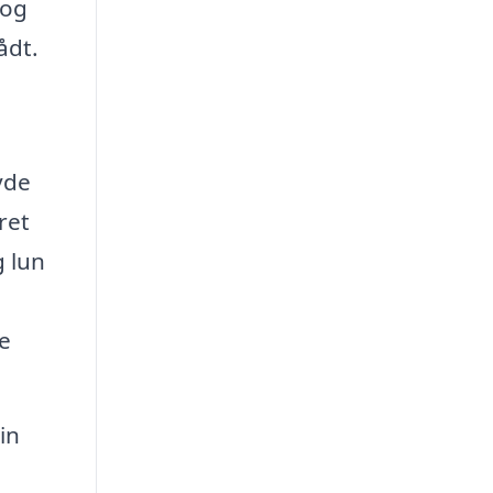
 og
ådt.
yde
ret
g lun
e
in