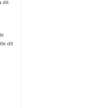
 dit
e
de
le dit