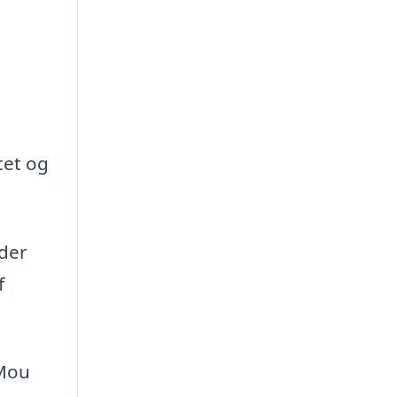
tet og
 der
f
 Mou