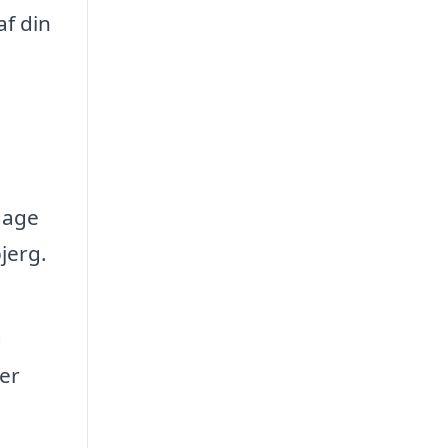
af din
dage
jerg.
g
er