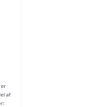
 er
el af
r: