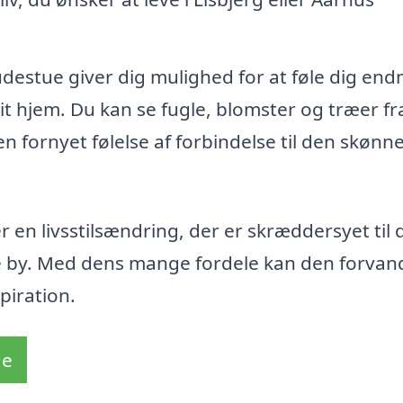
udestue giver dig mulighed for at føle dig end
t hjem. Du kan se fugle, blomster og træer fra
n fornyet følelse af forbindelse til den skønn
 en livsstilsændring, der er skræddersyet til 
e by. Med dens mange fordele kan den forvand
piration.
de