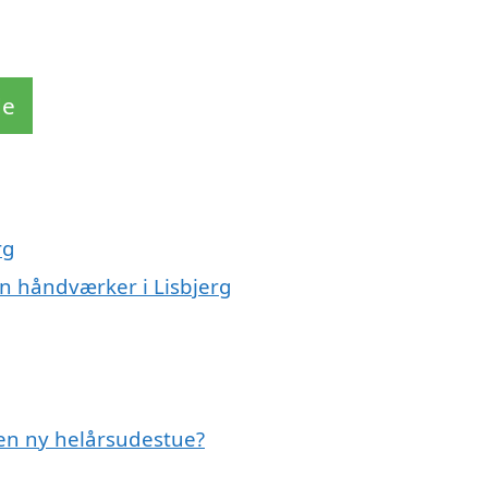
de
rg
n håndværker i Lisbjerg
 en ny helårsudestue?