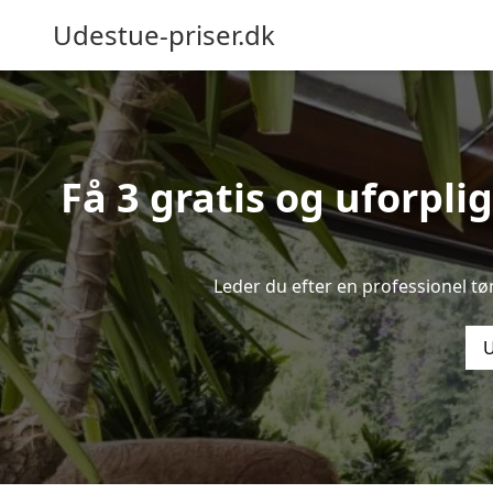
Udestue-priser.dk
Få 3 gratis og uforpli
Leder du efter en professionel tø
U