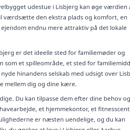
velbygget udestue i Lisbjerg kan øge værdien 
vil værdsætte den ekstra plads og komfort, en
in ejendom endnu mere attraktiv på det lokale
sbjerg er det ideelle sted for familiemøder og
n som et spilleområde, et sted for familiemid
og nyde hinandens selskab med udsigt over Lisb
ne mellem dig og dine kære.
sidige. Du kan tilpasse dem efter dine behov o
l havearbejde, et hjemmekontor, et fitnesscent
Mulighederne er næsten uendelige, og du kan
liv, du ønsker at leve i Lisbjerg eller Aarhus