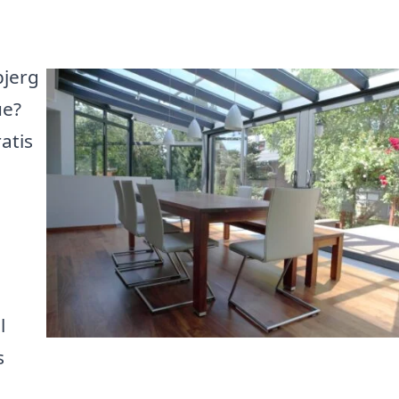
bjerg
ue?
atis
l
s