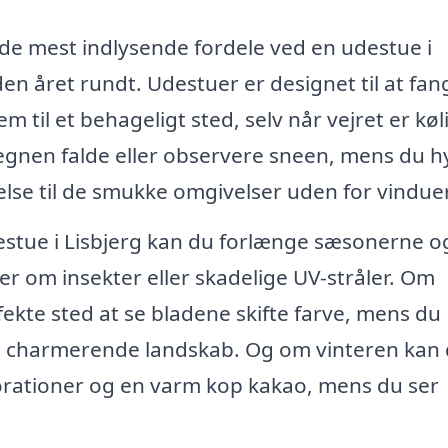
f de mest indlysende fordele ved en udestue i
en året rundt. Udestuer er designet til at fan
m til et behageligt sted, selv når vejret er køl
regnen falde eller observere sneen, mens du 
else til de smukke omgivelser uden for vindue
estue i Lisbjerg kan du forlænge sæsonerne o
 om insekter eller skadelige UV-stråler. Om
ekte sted at se bladene skifte farve, mens du
et charmerende landskab. Og om vinteren kan
orationer og en varm kop kakao, mens du ser