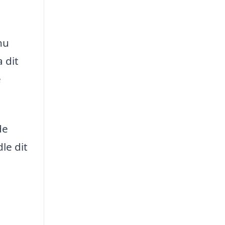
nu
 dit
e
de
le dit