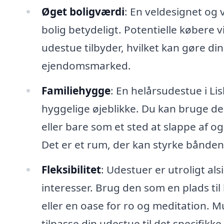
Øget boligværdi
: En veldesignet og 
bolig betydeligt. Potentielle købere 
udestue tilbyder, hvilket kan gøre d
ejendomsmarked.
Familiehygge
: En helårsudestue i Li
hyggelige øjeblikke. Du kan bruge de
eller bare som et sted at slappe af 
Det er et rum, der kan styrke bånde
Fleksibilitet
: Udestuer er utroligt al
interesser. Brug den som en plads ti
eller en oase for ro og meditation. 
tilpasse din udestue til det specifikke 