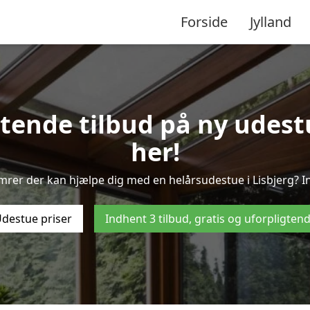
Forside
Jylland
gtende tilbud på ny udestue
her!
mrer der kan hjælpe dig med en helårsudestue i Lisbjerg? I
destue priser
Indhent 3 tilbud, gratis og uforpligten