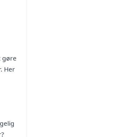
t gøre
r. Her
gelig
r?