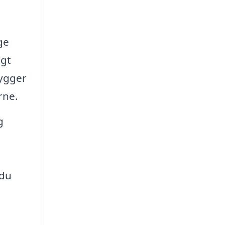
ge
igt
hygger
rne.
g
 du