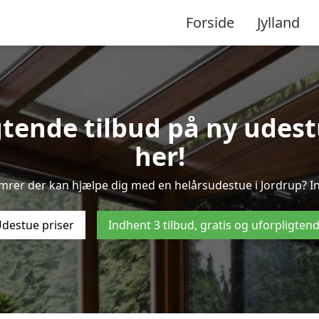
Forside
Jylland
gtende tilbud på ny udestu
her!
ømrer der kan hjælpe dig med en helårsudestue i Jordrup? In
destue priser
Indhent 3 tilbud, gratis og uforpligten