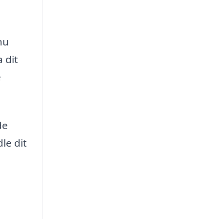
nu
 dit
e
de
le dit