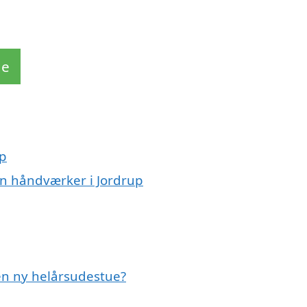
de
up
en håndværker i Jordrup
 en ny helårsudestue?