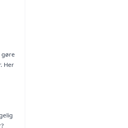
t gøre
r. Her
gelig
r?