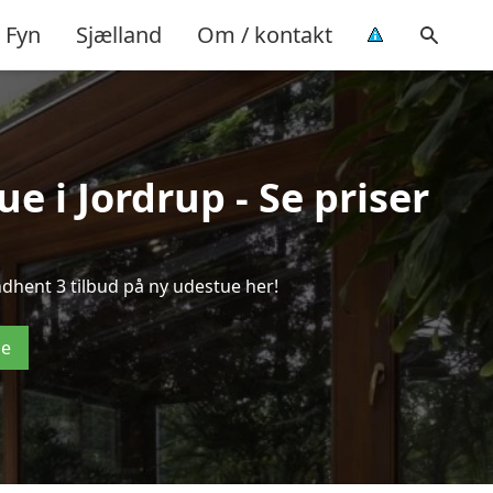
Fyn
Sjælland
Om / kontakt
e i Jordrup - Se priser
dhent 3 tilbud på ny udestue her!
de