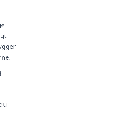
ge
igt
hygger
rne.
g
 du