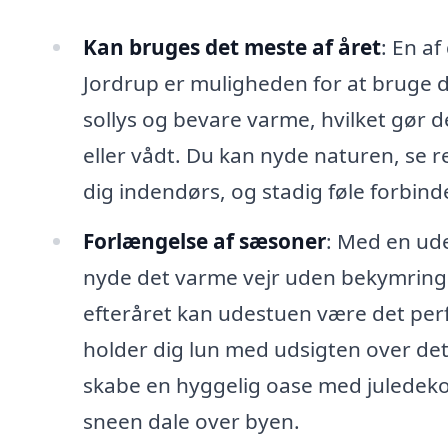
Kan bruges det meste af året
: En a
Jordrup er muligheden for at bruge de
sollys og bevare varme, hvilket gør de
eller vådt. Du kan nyde naturen, se 
dig indendørs, og stadig føle forbind
Forlængelse af sæsoner
: Med en ud
nyde det varme vejr uden bekymringer
efteråret kan udestuen være det perf
holder dig lun med udsigten over d
skabe en hyggelig oase med juledek
sneen dale over byen.