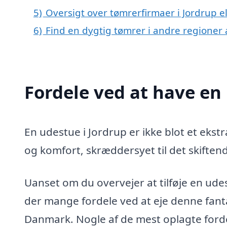
5)
Oversigt over tømrerfirmaer i Jordrup 
6)
Find en dygtig tømrer i andre regioner
Fordele ved at have en
En udestue i Jordrup er ikke blot et ekstra
og komfort, skræddersyet til det skiften
Uanset om du overvejer at tilføje en udest
der mange fordele ved at eje denne fanta
Danmark. Nogle af de mest oplagte forde