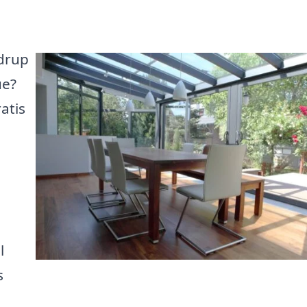
rdrup
ue?
atis
l
s