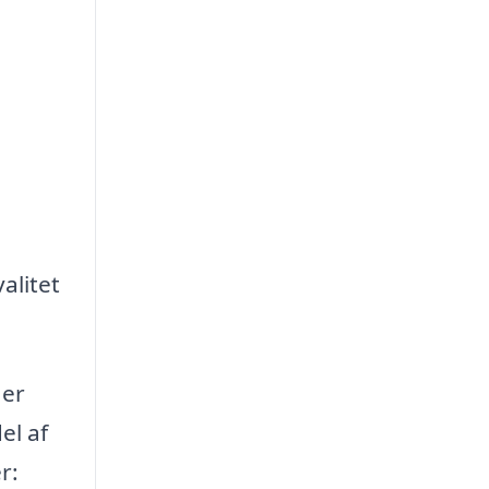
valitet
 er
el af
r: