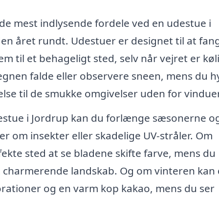
f de mest indlysende fordele ved en udestue i
n året rundt. Udestuer er designet til at fan
m til et behageligt sted, selv når vejret er køl
regnen falde eller observere sneen, mens du 
else til de smukke omgivelser uden for vindue
estue i Jordrup kan du forlænge sæsonerne o
 om insekter eller skadelige UV-stråler. Om
ekte sted at se bladene skifte farve, mens du
et charmerende landskab. Og om vinteren kan
orationer og en varm kop kakao, mens du ser