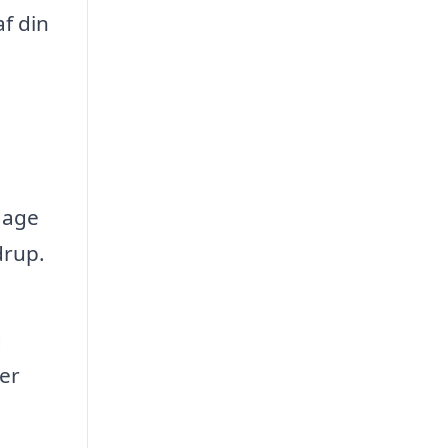
f din
dage
drup.
g
er