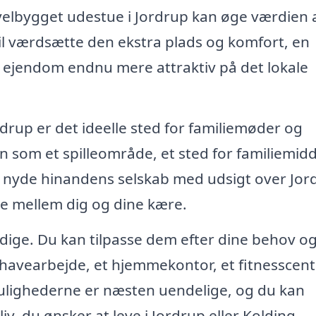
velbygget udestue i Jordrup kan øge værdien a
vil værdsætte den ekstra plads og komfort, en
in ejendom endnu mere attraktiv på det lokale
rdrup er det ideelle sted for familiemøder og
n som et spilleområde, et sted for familiemid
og nyde hinandens selskab med udsigt over Jor
ne mellem dig og dine kære.
sidige. Du kan tilpasse dem efter dine behov o
l havearbejde, et hjemmekontor, et fitnesscent
Mulighederne er næsten uendelige, og du kan
liv, du ønsker at leve i Jordrup eller Kolding