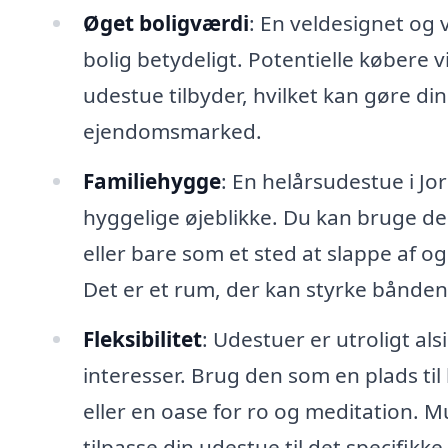
Øget boligværdi
: En veldesignet og 
bolig betydeligt. Potentielle købere 
udestue tilbyder, hvilket kan gøre d
ejendomsmarked.
Familiehygge
: En helårsudestue i Jo
hyggelige øjeblikke. Du kan bruge de
eller bare som et sted at slappe af 
Det er et rum, der kan styrke bånde
Fleksibilitet
: Udestuer er utroligt al
interesser. Brug den som en plads ti
eller en oase for ro og meditation. 
tilpasse din udestue til det specifikke 