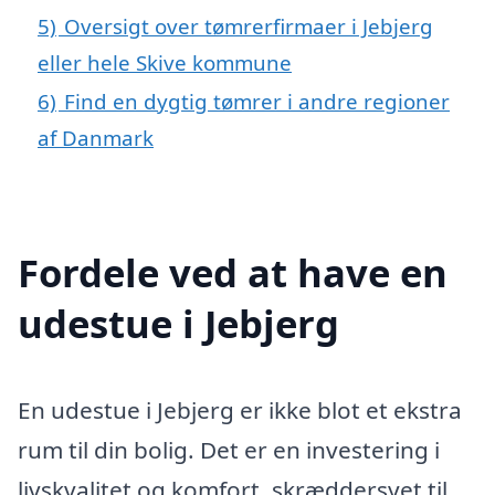
5)
Oversigt over tømrerfirmaer i Jebjerg
eller hele Skive kommune
6)
Find en dygtig tømrer i andre regioner
af Danmark
Fordele ved at have en
udestue i Jebjerg
En udestue i Jebjerg er ikke blot et ekstra
rum til din bolig. Det er en investering i
livskvalitet og komfort, skræddersyet til