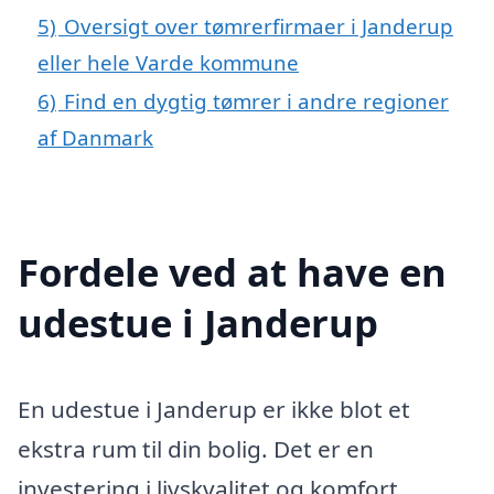
5)
Oversigt over tømrerfirmaer i Janderup
eller hele Varde kommune
6)
Find en dygtig tømrer i andre regioner
af Danmark
Fordele ved at have en
udestue i Janderup
En udestue i Janderup er ikke blot et
ekstra rum til din bolig. Det er en
investering i livskvalitet og komfort,