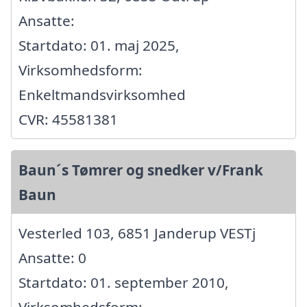
Ansatte:
Startdato: 01. maj 2025,
Virksomhedsform:
Enkeltmandsvirksomhed
CVR: 45581381
Baun´s Tømrer og snedker v/Frank
Baun
Vesterled 103, 6851 Janderup VESTj
Ansatte: 0
Startdato: 01. september 2010,