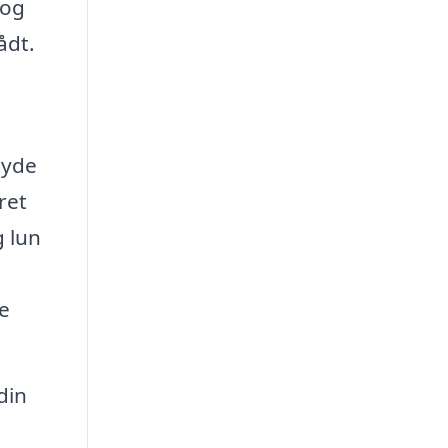
 og
ådt.
nyde
ret
g lun
e
din