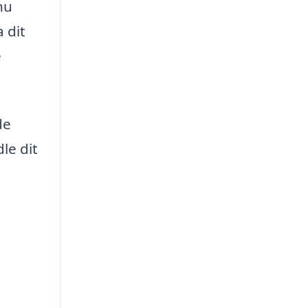
nu
 dit
e
de
le dit