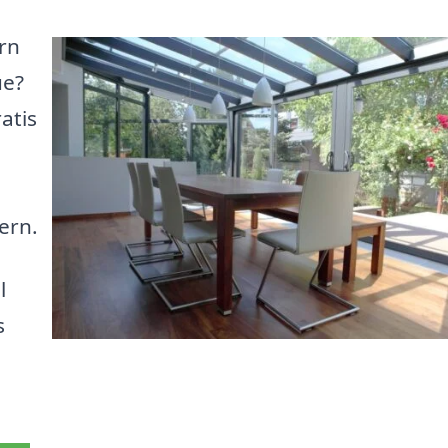
rn
ue?
atis
ern.
l
s