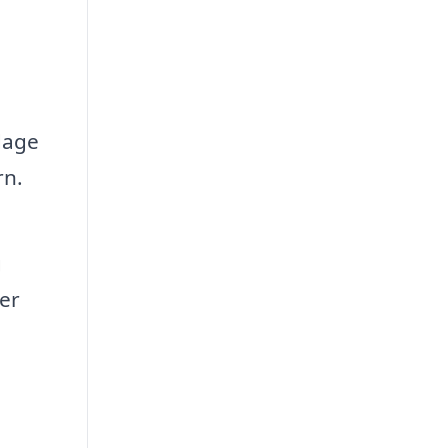
dage
rn.
g
er