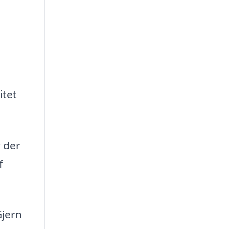
itet
r der
f
Gjern