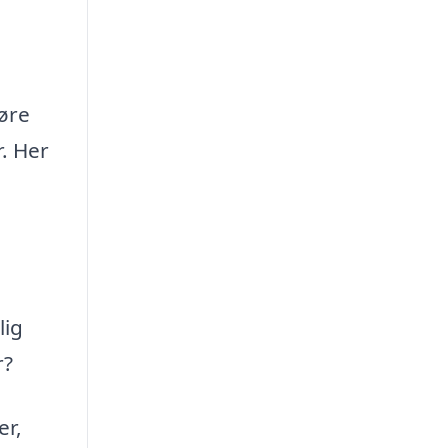
øre
r. Her
lig
r?
er,