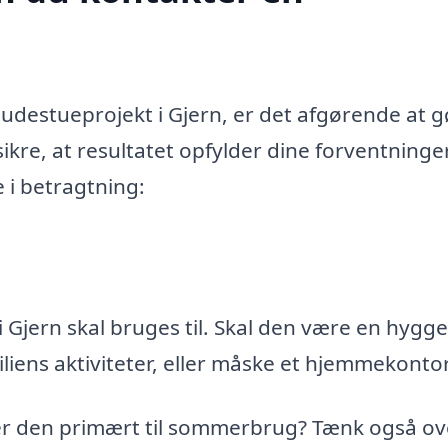
destueprojekt i Gjern, er det afgørende at g
ikre, at resultatet opfylder dine forventninge
e i betragtning:
 Gjern skal bruges til. Skal den være en hygge
miliens aktiviteter, eller måske et hjemmekonto
 er den primært til sommerbrug? Tænk også ov