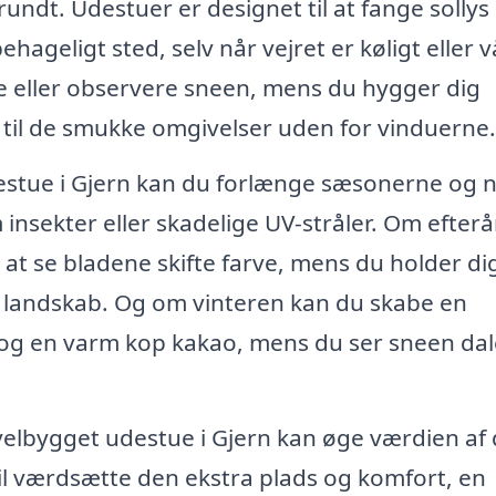
undt. Udestuer er designet til at fange sollys
hageligt sted, selv når vejret er køligt eller v
e eller observere sneen, mens du hygger dig
e til de smukke omgivelser uden for vinduerne.
estue i Gjern kan du forlænge sæsonerne og 
nsekter eller skadelige UV-stråler. Om efterå
at se bladene skifte farve, mens du holder di
landskab. Og om vinteren kan du skabe en
og en varm kop kakao, mens du ser sneen dal
velbygget udestue i Gjern kan øge værdien af 
vil værdsætte den ekstra plads og komfort, en