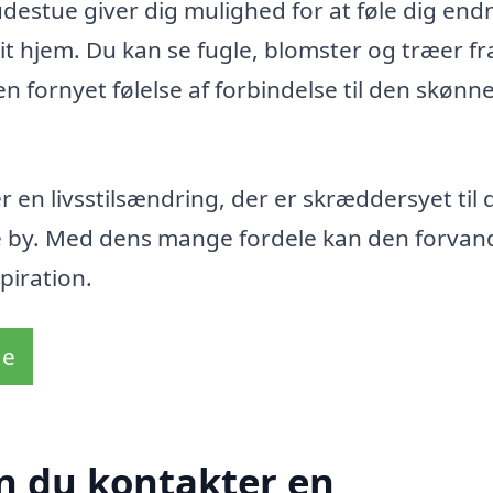
udestue giver dig mulighed for at føle dig end
t hjem. Du kan se fugle, blomster og træer fra
n fornyet følelse af forbindelse til den skønn
 en livsstilsændring, der er skræddersyet til 
e by. Med dens mange fordele kan den forvand
piration.
de
n du kontakter en