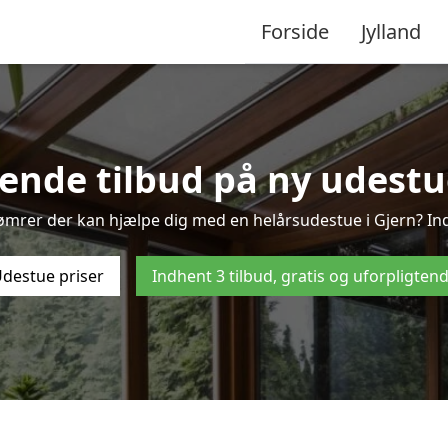
Forside
Jylland
tende tilbud på ny udestue 
tømrer der kan hjælpe dig med en helårsudestue i Gjern? Ind
destue priser
Indhent 3 tilbud, gratis og uforpligten