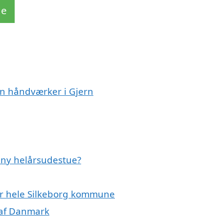
de
en håndværker i Gjern
n ny helårsudestue?
ler hele Silkeborg kommune
 af Danmark