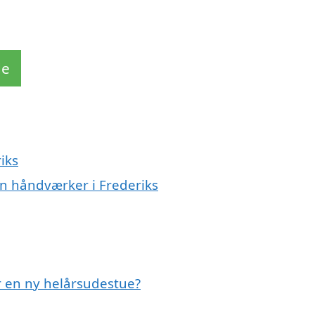
de
iks
n håndværker i Frederiks
r en ny helårsudestue?