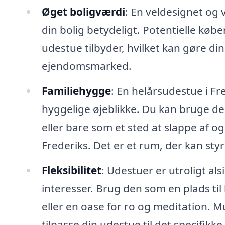
Øget boligværdi
: En veldesignet og 
din bolig betydeligt. Potentielle køb
udestue tilbyder, hvilket kan gøre d
ejendomsmarked.
Familiehygge
: En helårsudestue i Fr
hyggelige øjeblikke. Du kan bruge de
eller bare som et sted at slappe af 
Frederiks. Det er et rum, der kan st
Fleksibilitet
: Udestuer er utroligt al
interesser. Brug den som en plads ti
eller en oase for ro og meditation. 
tilpasse din udestue til det specifikke 