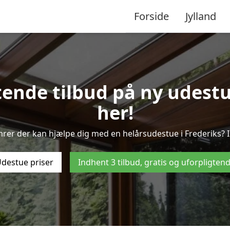
Forside
Jylland
tende tilbud på ny udestue
her!
mrer der kan hjælpe dig med en helårsudestue i Frederiks? I
destue priser
Indhent 3 tilbud, gratis og uforpligten