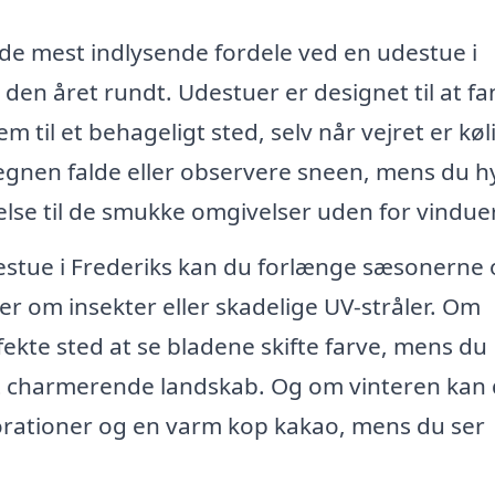
f de mest indlysende fordele ved en udestue i
den året rundt. Udestuer er designet til at f
m til et behageligt sted, selv når vejret er køl
regnen falde eller observere sneen, mens du 
else til de smukke omgivelser uden for vindue
estue i Frederiks kan du forlænge sæsonerne 
 om insekter eller skadelige UV-stråler. Om
ekte sted at se bladene skifte farve, mens du
et charmerende landskab. Og om vinteren kan
orationer og en varm kop kakao, mens du ser