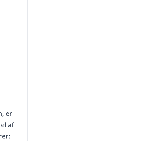
n, er
el af
rer: