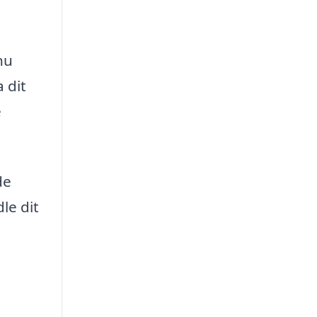
nu
 dit
e
de
le dit