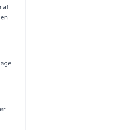
 af
 en
dage
g
er