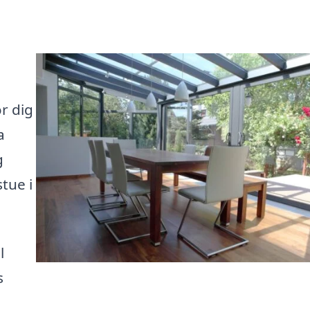
r dig
a
g
tue i
l
s