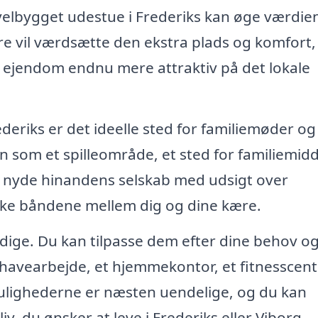
velbygget udestue i Frederiks kan øge værdien
ere vil værdsætte den ekstra plads og komfort,
in ejendom endnu mere attraktiv på det lokale
ederiks er det ideelle sted for familiemøder og
n som et spilleområde, et sted for familiemid
og nyde hinandens selskab med udsigt over
yrke båndene mellem dig og dine kære.
sidige. Du kan tilpasse dem efter dine behov o
l havearbejde, et hjemmekontor, et fitnesscent
Mulighederne er næsten uendelige, og du kan
liv, du ønsker at leve i Frederiks eller Viborg