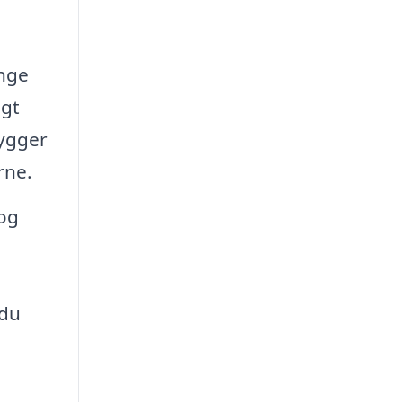
ange
igt
hygger
rne.
og
 du