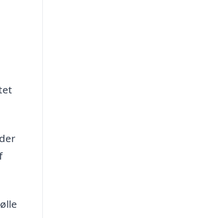
tet
 der
f
ølle