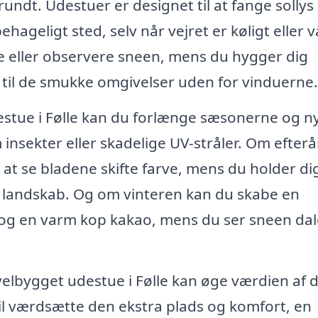
undt. Udestuer er designet til at fange sollys
hageligt sted, selv når vejret er køligt eller v
e eller observere sneen, mens du hygger dig
e til de smukke omgivelser uden for vinduerne.
estue i Følle kan du forlænge sæsonerne og n
nsekter eller skadelige UV-stråler. Om efterå
at se bladene skifte farve, mens du holder di
landskab. Og om vinteren kan du skabe en
og en varm kop kakao, mens du ser sneen dal
velbygget udestue i Følle kan øge værdien af d
vil værdsætte den ekstra plads og komfort, en