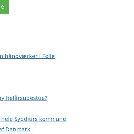
de
n håndværker i Følle
 ny helårsudestue?
ler hele Syddjurs kommune
 af Danmark