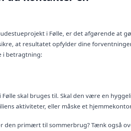
destueprojekt i Følle, er det afgørende at g
ikre, at resultatet opfylder dine forventninge
e i betragtning:
 Følle skal bruges til. Skal den være en hyggel
miliens aktiviteter, eller måske et hjemmekonto
 er den primært til sommerbrug? Tænk også ov