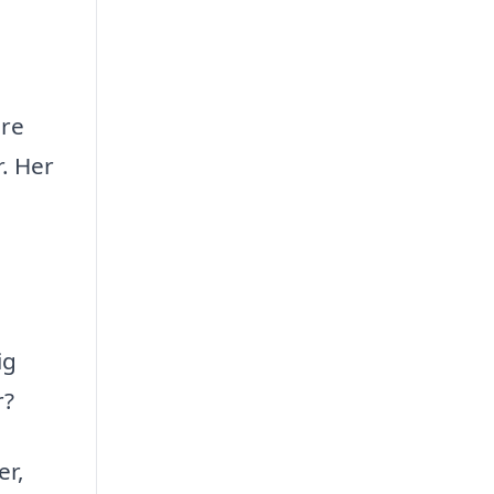
øre
r. Her
ig
r?
er,