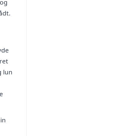
 og
ådt.
yde
ret
g lun
e
in