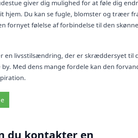
udestue giver dig mulighed for at føle dig end
t hjem. Du kan se fugle, blomster og træer fra
n fornyet følelse af forbindelse til den skønn
 en livsstilsændring, der er skræddersyet til 
e by. Med dens mange fordele kan den forvand
piration.
de
n du kontakter en