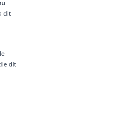
nu
 dit
e
de
le dit