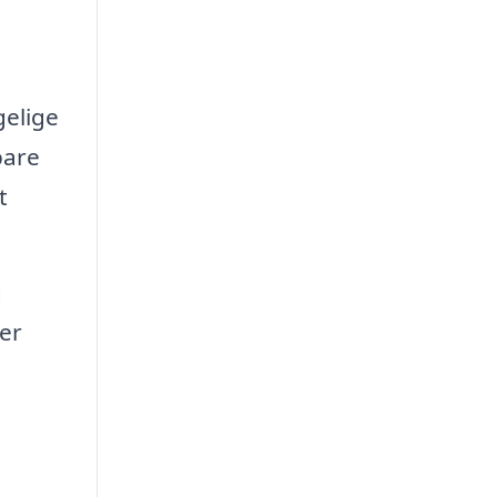
gelige
bare
t
g
er