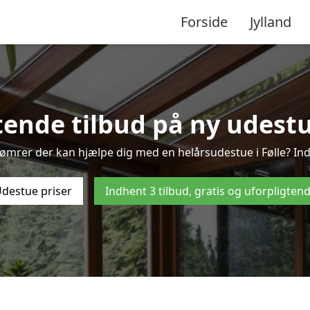
Forside
Jylland
tende tilbud på ny udestue 
tømrer der kan hjælpe dig med en helårsudestue i Følle? Ind
destue priser
Indhent 3 tilbud, gratis og uforpligten