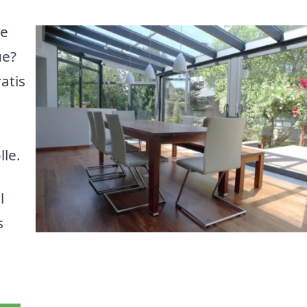
le
ue?
atis
lle.
l
s