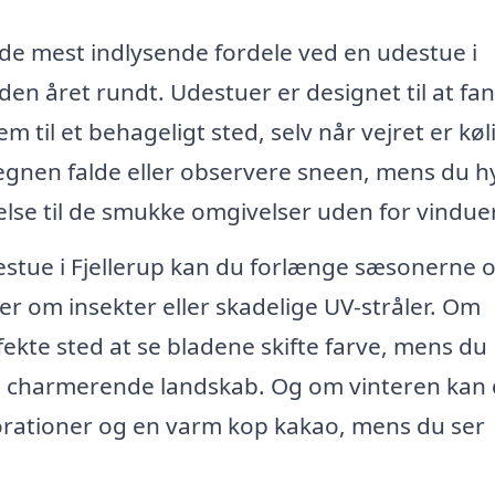
f de mest indlysende fordele ved en udestue i
den året rundt. Udestuer er designet til at fa
m til et behageligt sted, selv når vejret er køl
regnen falde eller observere sneen, mens du 
else til de smukke omgivelser uden for vindue
estue i Fjellerup kan du forlænge sæsonerne 
 om insekter eller skadelige UV-stråler. Om
ekte sted at se bladene skifte farve, mens du
et charmerende landskab. Og om vinteren kan
orationer og en varm kop kakao, mens du ser