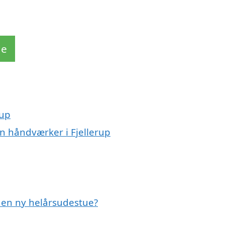
de
rup
n håndværker i Fjellerup
r en ny helårsudestue?