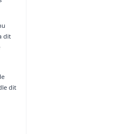
nu
 dit
e
de
le dit