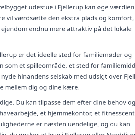
velbygget udestue i Fjellerup kan øge værdien
ere vil værdsætte den ekstra plads og komfort,
in ejendom endnu mere attraktiv på det lokale
ellerup er det ideelle sted for familiemøder og
n som et spilleområde, et sted for familiemid
g nyde hinandens selskab med udsigt over Fjel
ne mellem dig og dine kære.
sidige. Du kan tilpasse dem efter dine behov o
l havearbejde, et hjemmekontor, et fitnesscent
Mulighederne er næsten uendelige, og du kan
liv, du ønsker at leve i Fjellerup eller Norddjur