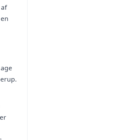
 af
 en
dage
lerup.
g
er
s