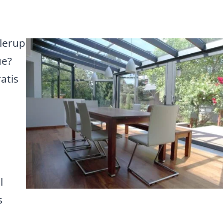
llerup
ue?
atis
l
s