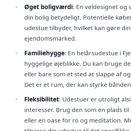
Øget boligværdi
: En veldesignet og 
din bolig betydeligt. Potentielle køb
udestue tilbyder, hvilket kan gøre d
ejendomsmarked.
Familiehygge
: En helårsudestue i Fj
hyggelige øjeblikke. Du kan bruge de
eller bare som et sted at slappe af o
Det er et rum, der kan styrke bånde
Fleksibilitet
: Udestuer er utroligt al
interesser. Brug den som en plads ti
eller en oase for ro og meditation. 
tilpasse din udestue til det specifikke 