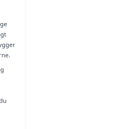
nge
igt
hygger
rne.
og
 du