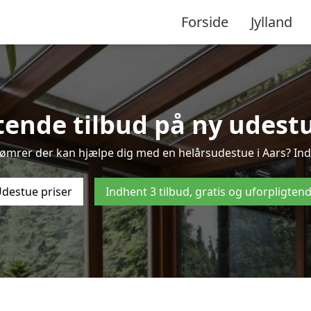
Forside
Jylland
tende tilbud på ny udestue
tømrer der kan hjælpe dig med en helårsudestue i Aars? Ind
destue priser
Indhent 3 tilbud, gratis og uforpligten