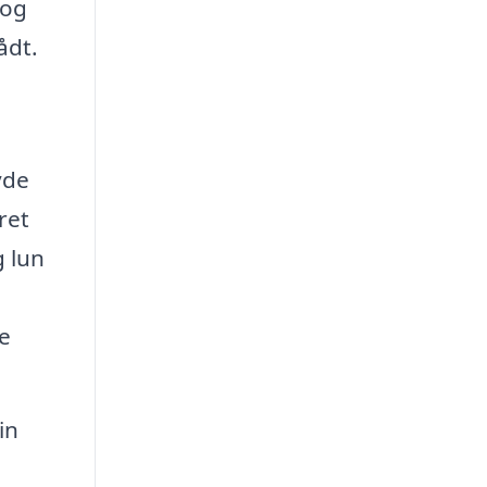
 og
ådt.
yde
ret
g lun
e
in