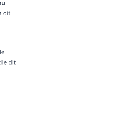
nu
 dit
e
de
le dit