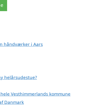
de
en håndværker i Aars
ny helårsudestue?
ler hele Vesthimmerlands kommune
 af Danmark