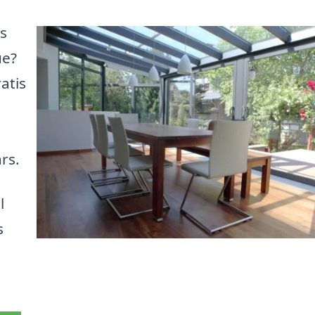
s
ue?
atis
rs.
l
s