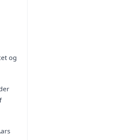
tet og
 der
f
Aars