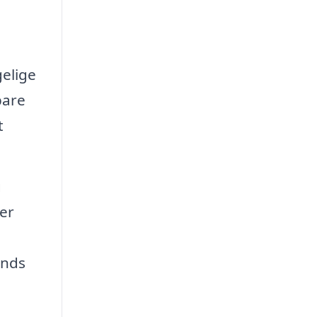
gelige
bare
t
g
er
ands