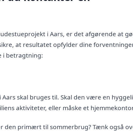
destueprojekt i Aars, er det afgørende at gø
ikre, at resultatet opfylder dine forventninge
e i betragtning:
 Aars skal bruges til. Skal den være en hyggel
miliens aktiviteter, eller måske et hjemmekonto
 er den primært til sommerbrug? Tænk også ov