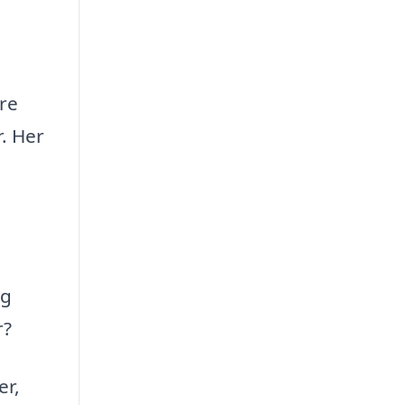
re
r. Her
ig
r?
er,