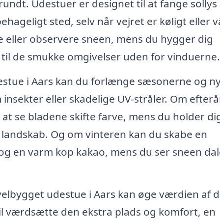
undt. Udestuer er designet til at fange sollys
hageligt sted, selv når vejret er køligt eller v
e eller observere sneen, mens du hygger dig
e til de smukke omgivelser uden for vinduerne.
estue i Aars kan du forlænge sæsonerne og n
nsekter eller skadelige UV-stråler. Om efterå
at se bladene skifte farve, mens du holder di
landskab. Og om vinteren kan du skabe en
og en varm kop kakao, mens du ser sneen dal
velbygget udestue i Aars kan øge værdien af d
vil værdsætte den ekstra plads og komfort, en