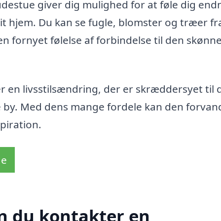
udestue giver dig mulighed for at føle dig end
t hjem. Du kan se fugle, blomster og træer fra
n fornyet følelse af forbindelse til den skønn
 en livsstilsændring, der er skræddersyet til 
e by. Med dens mange fordele kan den forvand
piration.
de
n du kontakter en