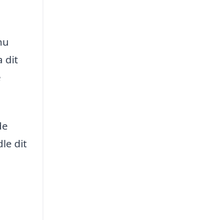
nu
 dit
e
de
le dit