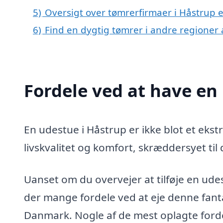
5)
Oversigt over tømrerfirmaer i Håstrup
6)
Find en dygtig tømrer i andre regioner
Fordele ved at have en
En udestue i Håstrup er ikke blot et ekstra
livskvalitet og komfort, skræddersyet til
Uanset om du overvejer at tilføje en udest
der mange fordele ved at eje denne fanta
Danmark. Nogle af de mest oplagte forde