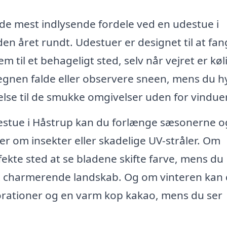
f de mest indlysende fordele ved en udestue i
en året rundt. Udestuer er designet til at fan
m til et behageligt sted, selv når vejret er køl
regnen falde eller observere sneen, mens du 
else til de smukke omgivelser uden for vindue
estue i Håstrup kan du forlænge sæsonerne o
 om insekter eller skadelige UV-stråler. Om
ekte sted at se bladene skifte farve, mens du
et charmerende landskab. Og om vinteren kan
orationer og en varm kop kakao, mens du ser