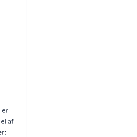
 er
el af
er: