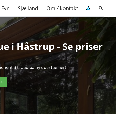
Fyn
Sjælland
Om / kontakt
e i Håstrup - Se priser
ndhent 3 tilbud på ny udestue her!
de