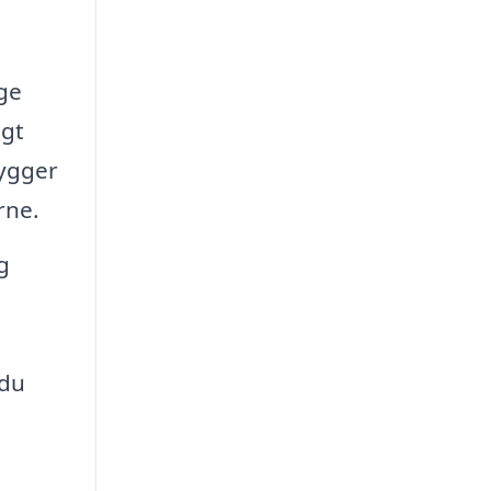
ge
igt
hygger
rne.
g
 du