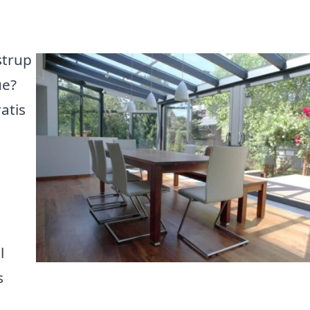
strup
ue?
atis
l
s