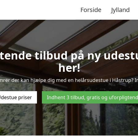
Forside
Jylland
gtende tilbud på ny udestu
her!
mrer der kan hjælpe dig med en helårsudestue i Håstrup? I
destue priser
Indhent 3 tilbud, gratis og uforpligten