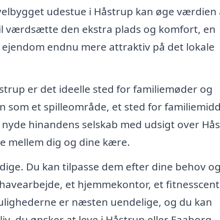
 velbygget udestue i Håstrup kan øge værdien 
vil værdsætte den ekstra plads og komfort, en
in ejendom endnu mere attraktiv på det lokale
strup er det ideelle sted for familiemøder og
n som et spilleområde, et sted for familiemid
og nyde hinandens selskab med udsigt over Hås
ne mellem dig og dine kære.
sidige. Du kan tilpasse dem efter dine behov o
l havearbejde, et hjemmekontor, et fitnesscent
Mulighederne er næsten uendelige, og du kan
 liv, du ønsker at leve i Håstrup eller Faaborg-