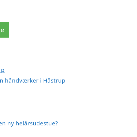
de
up
en håndværker i Håstrup
 en ny helårsudestue?