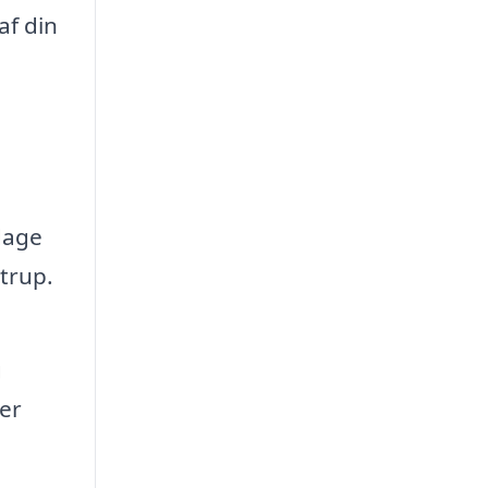
af din
dage
trup.
g
er