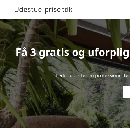
Udestue-priser.dk
Få 3 gratis og uforpli
Leder du efter en professionel tø
U