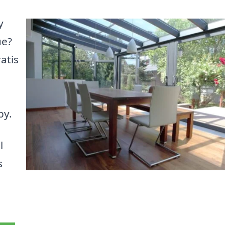
y
ue?
atis
by.
l
s