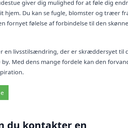
udestue giver dig mulighed for at føle dig end
t hjem. Du kan se fugle, blomster og træer fra
n fornyet følelse af forbindelse til den skønn
 en livsstilsændring, der er skræddersyet til 
e by. Med dens mange fordele kan den forvand
piration.
de
n du kontakter en