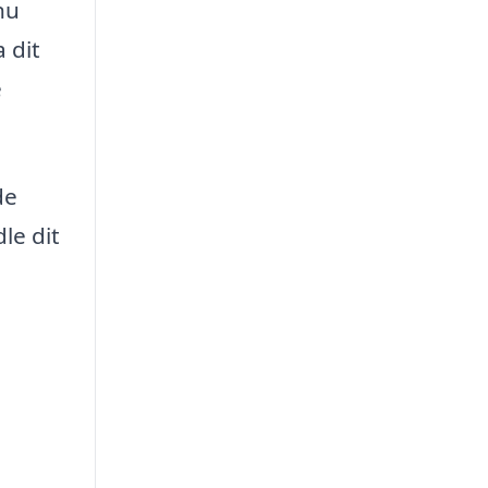
nu
 dit
e
de
le dit