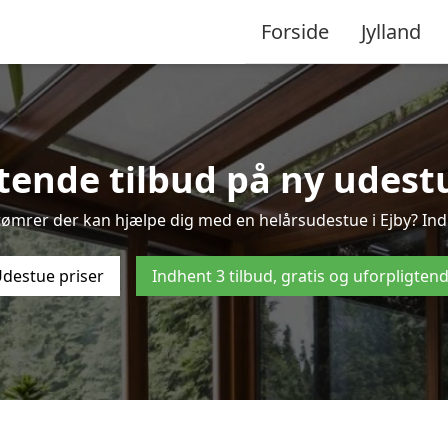
Forside
Jylland
tende tilbud på ny udestue
tømrer der kan hjælpe dig med en helårsudestue i Ejby? Ind
destue priser
Indhent 3 tilbud, gratis og uforpligten