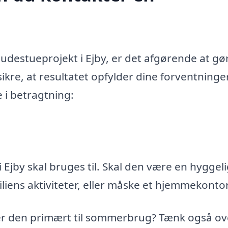
destueprojekt i Ejby, er det afgørende at gø
ikre, at resultatet opfylder dine forventninge
e i betragtning:
 Ejby skal bruges til. Skal den være en hyggel
miliens aktiviteter, eller måske et hjemmekonto
 er den primært til sommerbrug? Tænk også ov