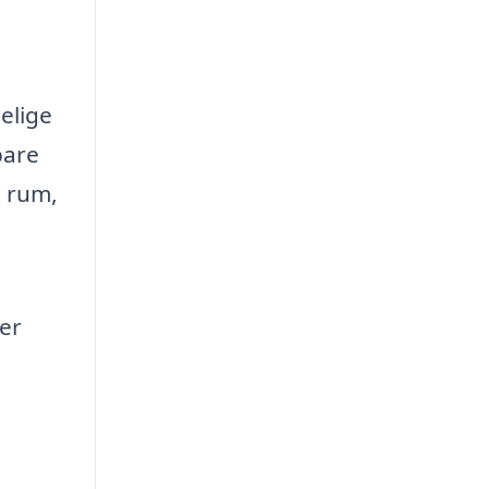
elige
bare
t rum,
g
er