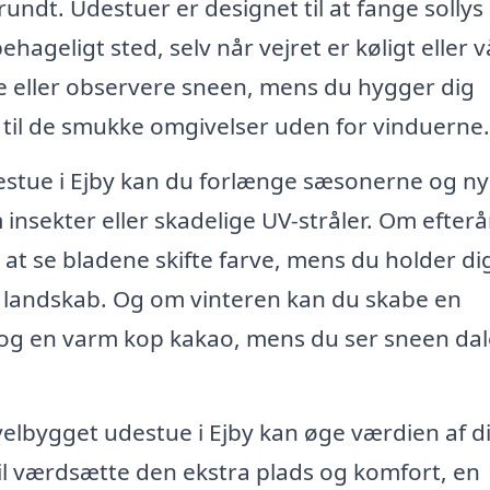
undt. Udestuer er designet til at fange sollys
hageligt sted, selv når vejret er køligt eller v
e eller observere sneen, mens du hygger dig
e til de smukke omgivelser uden for vinduerne.
estue i Ejby kan du forlænge sæsonerne og n
nsekter eller skadelige UV-stråler. Om efterå
at se bladene skifte farve, mens du holder di
landskab. Og om vinteren kan du skabe en
og en varm kop kakao, mens du ser sneen dal
velbygget udestue i Ejby kan øge værdien af d
vil værdsætte den ekstra plads og komfort, en