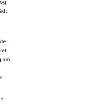
 og
ådt.
yde
ret
g lun
e
in