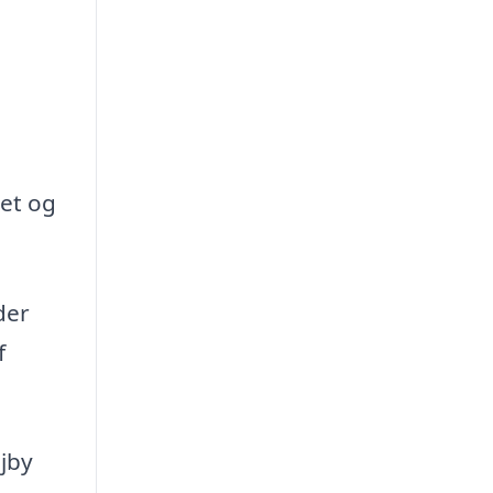
tet og
der
f
Ejby