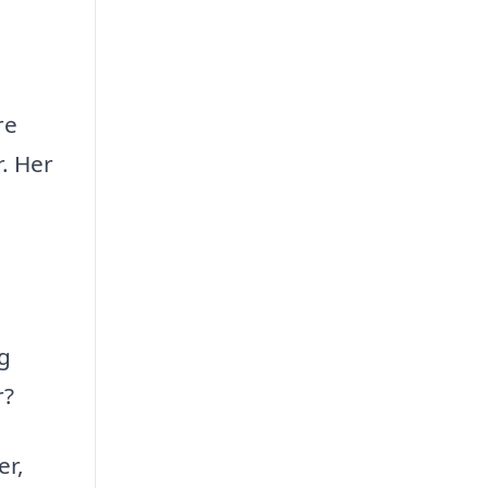
re
r. Her
ig
r?
er,