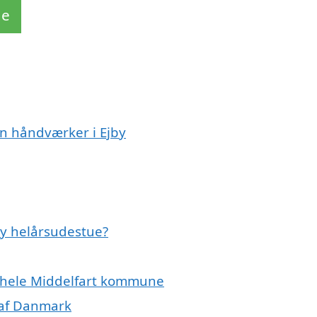
de
n håndværker i Ejby
ny helårsudestue?
er hele Middelfart kommune
 af Danmark