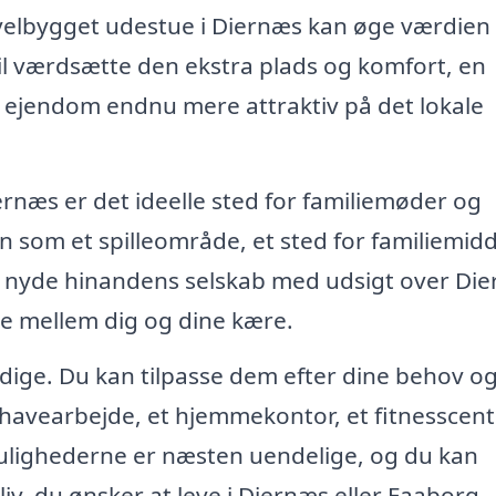
 velbygget udestue i Diernæs kan øge værdien 
vil værdsætte den ekstra plads og komfort, en
in ejendom endnu mere attraktiv på det lokale
ernæs er det ideelle sted for familiemøder og
n som et spilleområde, et sted for familiemid
og nyde hinandens selskab med udsigt over Di
ne mellem dig og dine kære.
sidige. Du kan tilpasse dem efter dine behov o
l havearbejde, et hjemmekontor, et fitnesscent
Mulighederne er næsten uendelige, og du kan
 liv, du ønsker at leve i Diernæs eller Faaborg-