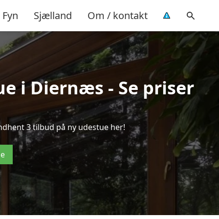
Fyn
Sjælland
Om / kontakt
e i Diernæs - Se priser
ndhent 3 tilbud på ny udestue her!
de