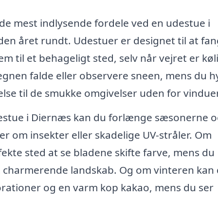
f de mest indlysende fordele ved en udestue i
en året rundt. Udestuer er designet til at fa
m til et behageligt sted, selv når vejret er køl
regnen falde eller observere sneen, mens du 
else til de smukke omgivelser uden for vindue
estue i Diernæs kan du forlænge sæsonerne 
 om insekter eller skadelige UV-stråler. Om
ekte sted at se bladene skifte farve, mens du
et charmerende landskab. Og om vinteren kan
orationer og en varm kop kakao, mens du ser