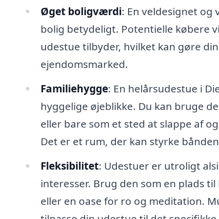
Øget boligværdi
: En veldesignet og
bolig betydeligt. Potentielle købere 
udestue tilbyder, hvilket kan gøre d
ejendomsmarked.
Familiehygge
: En helårsudestue i Di
hyggelige øjeblikke. Du kan bruge de
eller bare som et sted at slappe af 
Det er et rum, der kan styrke bånde
Fleksibilitet
: Udestuer er utroligt al
interesser. Brug den som en plads ti
eller en oase for ro og meditation. 
tilpasse din udestue til det specifikke