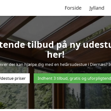
Forside
Jylland
gtende tilbud på ny udestu
her!
mrer der kan hjælpe dig med en helårsudestue i Diernæs? I
destue priser
Indhent 3 tilbud, gratis og uforpligten