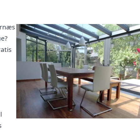
ernæs
ue?
atis
l
s