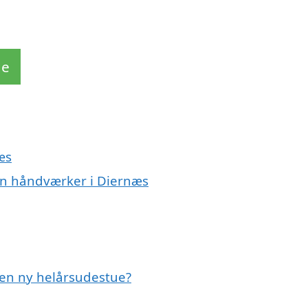
de
æs
en håndværker i Diernæs
 en ny helårsudestue?