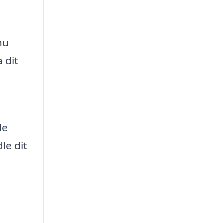
nu
 dit
e
de
le dit