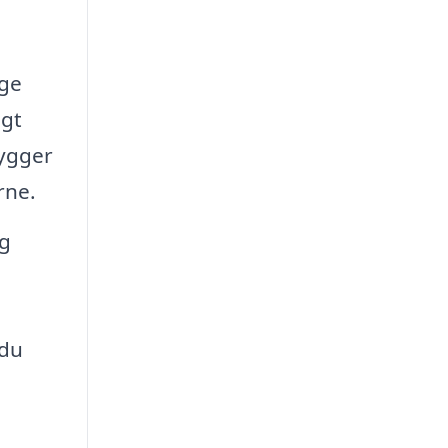
nge
igt
hygger
rne.
og
 du