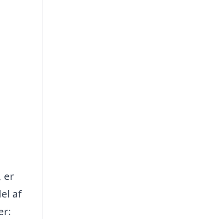
, er
el af
er: