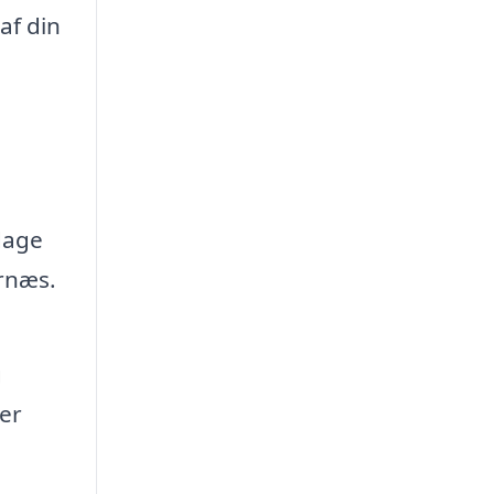
af din
dage
ernæs.
g
er