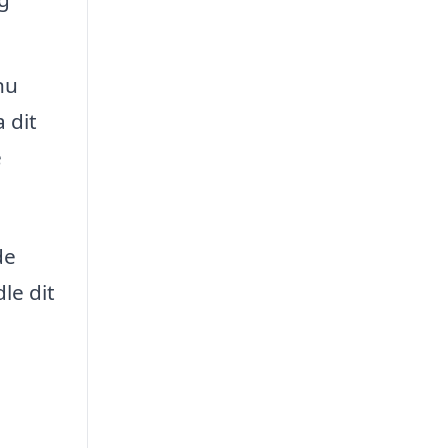
nu
 dit
e
de
le dit