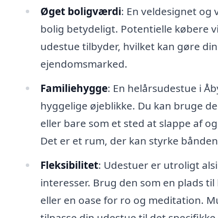
Øget boligværdi
: En veldesignet og
bolig betydeligt. Potentielle købere 
udestue tilbyder, hvilket kan gøre d
ejendomsmarked.
Familiehygge
: En helårsudestue i Åb
hyggelige øjeblikke. Du kan bruge de
eller bare som et sted at slappe af 
Det er et rum, der kan styrke bånde
Fleksibilitet
: Udestuer er utroligt al
interesser. Brug den som en plads ti
eller en oase for ro og meditation. 
tilpasse din udestue til det specifikke