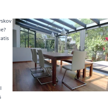
yskov
ue?
atis
l
s