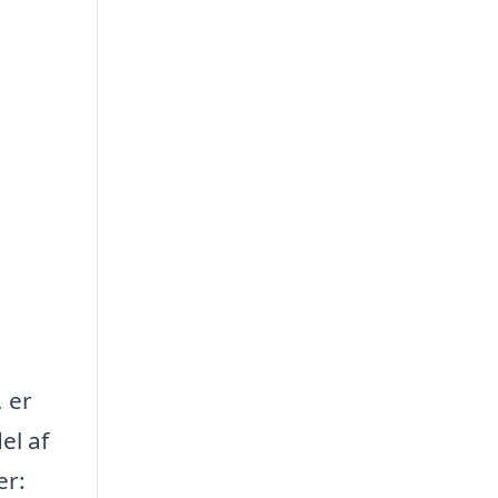
, er
el af
er: