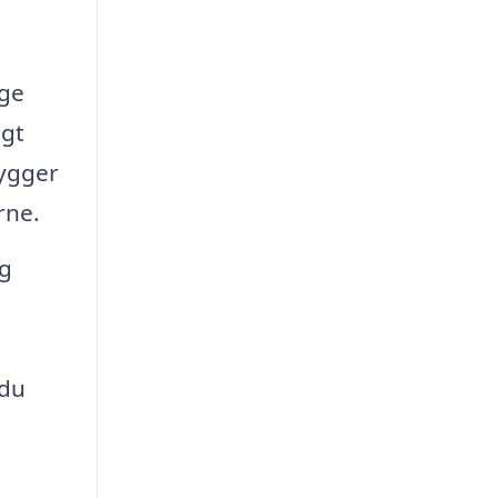
nge
igt
hygger
rne.
og
 du