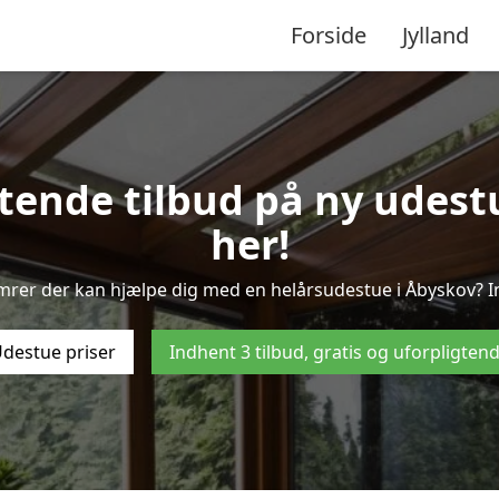
Forside
Jylland
gtende tilbud på ny udestu
her!
mrer der kan hjælpe dig med en helårsudestue i Åbyskov? I
destue priser
Indhent 3 tilbud, gratis og uforpligten