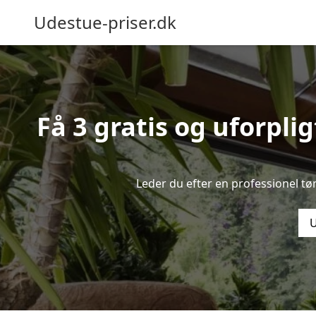
Udestue-priser.dk
Få 3 gratis og uforpli
Leder du efter en professionel tø
U