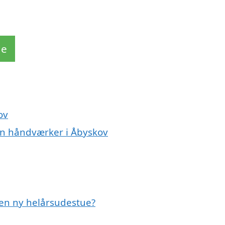
de
ov
en håndværker i Åbyskov
 en ny helårsudestue?