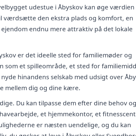
 velbygget udestue i Åbyskov kan øge værdien 
vil værdsætte den ekstra plads og komfort, en
in ejendom endnu mere attraktiv på det lokale
yskov er det ideelle sted for familiemøder og
n som et spilleområde, et sted for familiemid
og nyde hinandens selskab med udsigt over Åby
ne mellem dig og dine kære.
sidige. Du kan tilpasse dem efter dine behov o
l havearbejde, et hjemmekontor, et fitnesscent
Mulighederne er næsten uendelige, og du kan
 liv, du ønsker at leve i Åbyskov eller Svendbo