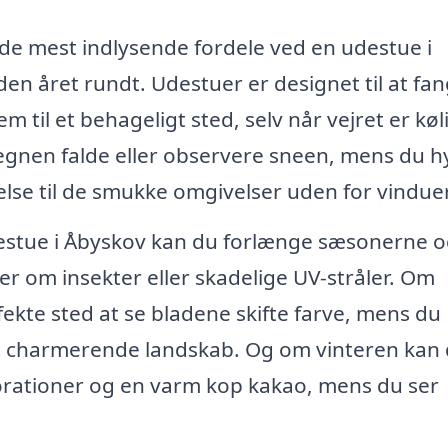
f de mest indlysende fordele ved en udestue i
en året rundt. Udestuer er designet til at fa
m til et behageligt sted, selv når vejret er køl
regnen falde eller observere sneen, mens du 
else til de smukke omgivelser uden for vindue
estue i Åbyskov kan du forlænge sæsonerne 
 om insekter eller skadelige UV-stråler. Om
ekte sted at se bladene skifte farve, mens du
et charmerende landskab. Og om vinteren kan
orationer og en varm kop kakao, mens du ser