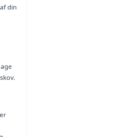
af din
dage
skov.
g
er
rg